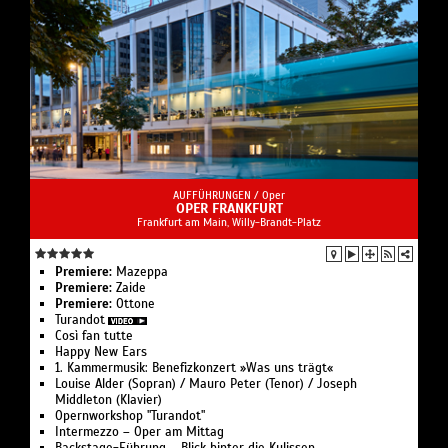
AUFFÜHRUNGEN /
Oper
OPER FRANKFURT
Frankfurt am Main, Willy-Brandt-Platz
Premiere:
Mazeppa
Premiere:
Zaide
Premiere:
Ottone
Turandot
Così fan tutte
Happy New Ears
1. Kammermusik: Benefizkonzert »Was uns trägt«
Louise Alder (Sopran) / Mauro Peter (Tenor) / Joseph
Middleton (Klavier)
Opernworkshop "Turandot"
Intermezzo – Oper am Mittag