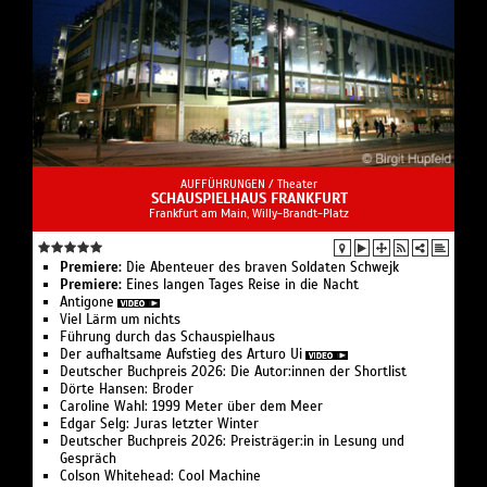
AUFFÜHRUNGEN /
Theater
SCHAUSPIELHAUS FRANKFURT
Frankfurt am Main, Willy-Brandt-Platz
Premiere:
Die Abenteuer des braven Soldaten Schwejk
Premiere:
Eines langen Tages Reise in die Nacht
Antigone
Viel Lärm um nichts
Führung durch das Schauspiel­haus
Der aufhaltsame Aufstieg des Arturo Ui
Deutscher Buchpreis 2026: Die Autor:innen der Shortlist
Dörte Hansen: Broder
Caroline Wahl: 1999 Meter über dem Meer
Edgar Selg: Juras letzter Winter
Deutscher Buchpreis 2026: Preisträger:in in Lesung und
Gespräch
Colson White­head: Cool Machine