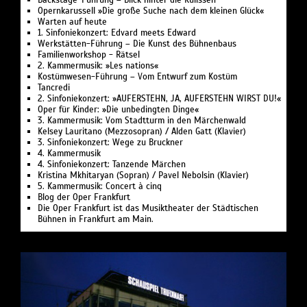
Backstage-Führung – Blick hinter die Kulissen
Opernkarussell »Die große Suche nach dem kleinen Glück«
Warten auf heute
1. Sinfoniekonzert: Edvard meets Edward
Werkstätten-Führung – Die Kunst des Bühnenbaus
Familienworkshop - Rätsel
2. Kammermusik: »Les nations«
Kostümwesen-Führung – Vom Entwurf zum Kostüm
Tancredi
2. Sinfoniekonzert: »AUFERSTEHN, JA, AUFERSTEHN WIRST DU!«
Oper für Kinder: »Die unbedingten Dinge«
3. Kammermusik: Vom Stadtturm in den Märchenwald
Kelsey Lauritano (Mezzosopran) / Alden Gatt (Klavier)
3. Sinfoniekonzert: Wege zu Bruckner
4. Kammermusik
4. Sinfoniekonzert: Tanzende Märchen
Kristina Mkhitaryan (Sopran) / Pavel Nebolsin (Klavier)
5. Kammermusik: Concert à cinq
Blog der Oper Frankfurt
Die Oper Frankfurt ist das Musiktheater der Städtischen
Bühnen in Frankfurt am Main.