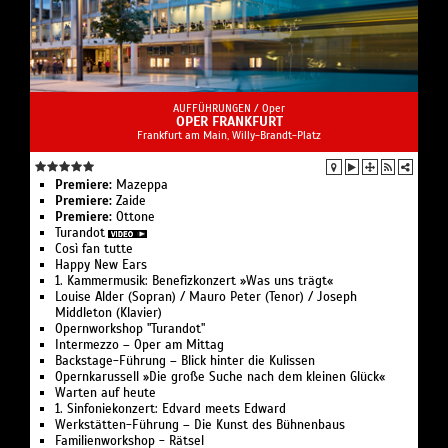
AUFFÜHRUNGEN /
Oper
OPER FRANKFURT
Frankfurt am Main, Willy-Brandt-Platz
Premiere:
Mazeppa
Premiere:
Zaide
Premiere:
Ottone
Turandot
Così fan tutte
Happy New Ears
1. Kammermusik: Benefizkonzert »Was uns trägt«
Louise Alder (Sopran) / Mauro Peter (Tenor) / Joseph
Middleton (Klavier)
Opernworkshop "Turandot"
Intermezzo – Oper am Mittag
Backstage-Führung – Blick hinter die Kulissen
Opernkarussell »Die große Suche nach dem kleinen Glück«
Warten auf heute
1. Sinfoniekonzert: Edvard meets Edward
Werkstätten-Führung – Die Kunst des Bühnenbaus
Familienworkshop - Rätsel