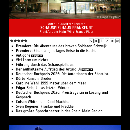
AUFFÜHRUNGEN /
Theater
SCHAUSPIELHAUS FRANKFURT
Frankfurt am Main, Willy-Brandt-Platz
Premiere:
Die Abenteuer des braven Soldaten Schwejk
Premiere:
Eines langen Tages Reise in die Nacht
Antigone
Viel Lärm um nichts
Führung durch das Schauspiel­haus
Der aufhaltsame Aufstieg des Arturo Ui
Deutscher Buchpreis 2026: Die Autor:innen der Shortlist
Dörte Hansen: Broder
Caroline Wahl: 1999 Meter über dem Meer
Edgar Selg: Juras letzter Winter
Deutscher Buchpreis 2026: Preisträger:in in Lesung und
Gespräch
Colson White­head: Cool Machine
Sven Regener: Frankie und Freddie
Das größte Sprechtheater in der Rhein-Main Region