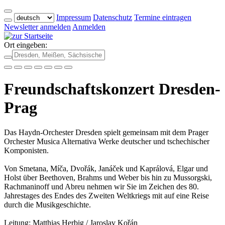
Impressum
Datenschutz
Termine eintragen
Newsletter anmelden
Anmelden
Ort eingeben:
Freundschaftskonzert Dresden-
Prag
Das Haydn-Orchester Dresden spielt gemeinsam mit dem Prager
Orchester Musica Alternativa Werke deutscher und tschechischer
Komponisten.
Von Smetana, Míča, Dvořák, Janáček und Kaprálová, Elgar und
Holst über Beethoven, Brahms und Weber bis hin zu Mussorgski,
Rachmaninoff und Abreu nehmen wir Sie im Zeichen des 80.
Jahrestages des Endes des Zweiten Weltkriegs mit auf eine Reise
durch die Musikgeschichte.
Leitung: Matthias Herbig / Jaroslav Kořán