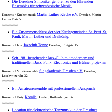
Die Dresdner Sinfoniker gehören zu den führenden
Ensembles für zeitgenössische Musik.
Martin-Luther-Kirche e.V.
Konzerte /
Kirchenmusik
Dresden, Martin
Luther Platz 5
Ein Zusammenschluss der vier Kirchgemeinden St. Petri, St.
Pauli, Martin-Luther und Dreikönig.
Jazzclub Tonne
Konzerte /
Jazz
Dresden, Königstr. 15
Seit 1981 bestehender Jazz-Club mit modernem und
traditionellem Jazz, Funk, Electronics und Bühnenprojekten
Singakademie Dresden e.V.
Konzerte /
Musikensemble
Dresden,
Loschwitzer Str. 32
Ein Amateurensemble mit professionellem Anspruch
Koralle
Konzerte /
Party
Dresden, Rothenburger Str.
Location für elektronische Tanzmusik in der Dresdner