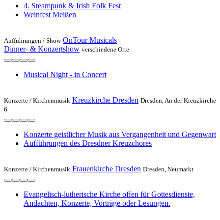
4. Steampunk & Irish Folk Fest
Weinfest Meißen
OnTour Musicals
Aufführungen /
Show
Dinner- & Konzertshow
verschiedene Orte
Musical Night - in Concert
Kreuzkirche Dresden
Konzerte /
Kirchenmusik
Dresden, An der Kreuzkirche
6
Konzerte geistlicher Musik aus Vergangenheit und Gegenwart
Aufführungen des Dresdner Kreuzchores
Frauenkirche Dresden
Konzerte /
Kirchenmusik
Dresden, Neumarkt
Evangelisch-lutherische Kirche offen für Gottesdienste,
Andachten, Konzerte, Vorträge oder Lesungen.