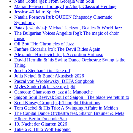
Natia Todua [ge]: From Georgia with Soul
Marian Petrescu Triology [fin/ch/d]: Classical Heritage
Jessica: 40 Jahre Spieler
Natalia Posnova [ru]: QUEEN Rhapsody Cinematic
Symphony
Patax [es/cub/us]: Michael Jackson, Beatles & World Jazz
The Bulgarian Voices Angelite [bg]: The magic of choir
music
Oli Bott Trio Chronicles of Jazz
Fanfare Ciocarlia [ro]: The Devil Rides Again
Alexander Hrustevich [ua]: Accordion Virtuoso
David Hermlin & his Swing Dance Orchestra: Swing is the
Thing
Joscho Stephan Trio: Take off
Julia Neigel & Band: Akustisch 2026
Pascal von Wroblewsky: DEFA Songbook
Myles Sanko [uk]: I see my light
Caracou: Chansons et jazz à la Manouche
Saigon Soul Revival: Soul of Saigon - The place we return to
Scott Kinsey Group [us]: Thought Distortions
Tom Gaebel & His Trio: A Swinging Affaire in Meißen
The Capital Dance Orchestra feat. Sharon Brauner & Meta
Hüper: Berlin Du coole Sau
10. Nacht der Gitarren 2026
Take 6 & Thilo Wolf Bigband