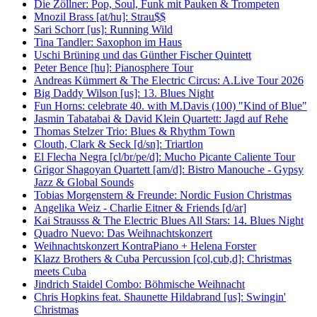
Die Zöllner: Pop, Soul, Funk mit Pauken & Trompeten
Mnozil Brass [at/hu]: Strau$$
Sari Schorr [us]: Running Wild
Tina Tandler: Saxophon im Haus
Uschi Brüning und das Günther Fischer Quintett
Peter Bence [hu]: Pianosphere Tour
Andreas Kümmert & The Electric Circus: A.Live Tour 2026
Big Daddy Wilson [us]: 13. Blues Night
Fun Horns: celebrate 40. with M.Davis (100) "Kind of Blue"
Jasmin Tabatabai & David Klein Quartett: Jagd auf Rehe
Thomas Stelzer Trio: Blues & Rhythm Town
Clouth, Clark & Seck [d/sn]: Triartlon
El Flecha Negra [cl/br/pe/d]: Mucho Picante Caliente Tour
Grigor Shagoyan Quartett [am/d]: Bistro Manouche - Gypsy
Jazz & Global Sounds
Tobias Morgenstern & Freunde: Nordic Fusion Christmas
Angelika Weiz - Charlie Eitner & Friends [d/ar]
Kai Strausss & The Electric Blues All Stars: 14. Blues Night
Quadro Nuevo: Das Weihnachtskonzert
Weihnachtskonzert KontraPiano + Helena Forster
Klazz Brothers & Cuba Percussion [col,cub,d]: Christmas
meets Cuba
Jindrich Staidel Combo: Böhmische Weihnacht
Chris Hopkins feat. Shaunette Hildabrand [us]: Swingin'
Christmas