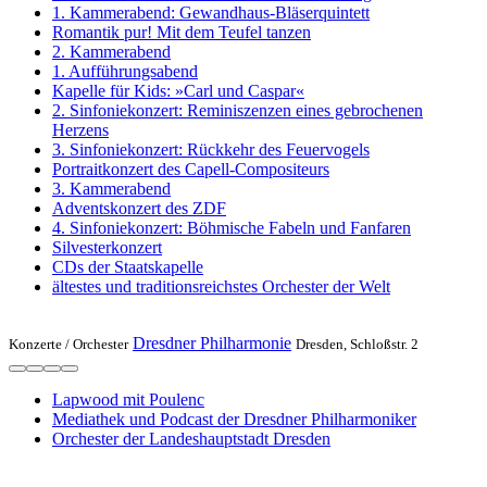
1. Kammerabend: Gewandhaus-Bläserquintett
Romantik pur! Mit dem Teufel tanzen
2. Kammerabend
1. Aufführungsabend
Kapelle für Kids: »Carl und Caspar«
2. Sinfoniekonzert: Reminiszenzen eines gebrochenen
Herzens
3. Sinfoniekonzert: Rückkehr des Feuervogels
Portraitkonzert des Capell-Compositeurs
3. Kammerabend
Adventskonzert des ZDF
4. Sinfoniekonzert: Böhmische Fabeln und Fanfaren
Silvesterkonzert
CDs der Staatskapelle
ältestes und traditionsreichstes Orchester der Welt
Dresdner Philharmonie
Konzerte /
Orchester
Dresden, Schloßstr. 2
Lapwood mit Poulenc
Mediathek und Podcast der Dresdner Philharmoniker
Orchester der Landeshauptstadt Dresden