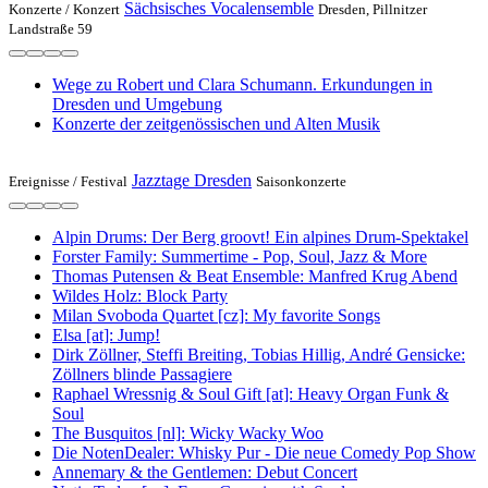
Sächsisches Vocalensemble
Konzerte /
Konzert
Dresden, Pillnitzer
Landstraße 59
Wege zu Robert und Clara Schumann. Erkundungen in
Dresden und Umgebung
Konzerte der zeitgenössischen und Alten Musik
Jazztage Dresden
Ereignisse /
Festival
Saisonkonzerte
Alpin Drums: Der Berg groovt! Ein alpines Drum-Spektakel
Forster Family: Summertime - Pop, Soul, Jazz & More
Thomas Putensen & Beat Ensemble: Manfred Krug Abend
Wildes Holz: Block Party
Milan Svoboda Quartet [cz]: My favorite Songs
Elsa [at]: Jump!
Dirk Zöllner, Steffi Breiting, Tobias Hillig, André Gensicke:
Zöllners blinde Passagiere
Raphael Wressnig & Soul Gift [at]: Heavy Organ Funk &
Soul
The Busquitos [nl]: Wicky Wacky Woo
Die NotenDealer: Whisky Pur - Die neue Comedy Pop Show
Annemary & the Gentlemen: Debut Concert