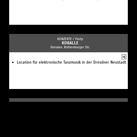
KONZERTE /
Party
KORALLE
Dresden, Rothenburger Str.
Location für elektronische Tanzmusik in der Dresdner Neustadt
KONZERTE /
Kulturveranstaltung
STUDENTENCLUB BÄRENZWINGER DRESDEN
Dresden, Brühlscher Garten 1
Location für Partys und Kulturevents sowie Kneipe in
historischer Befestigungsanlage mit überdachtem Innenhof