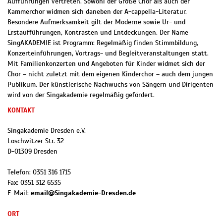
Aufführungen vertreten. Sowohl der Große Chor als auch der
Kammerchor widmen sich daneben der A-cappella-Literatur.
Besondere Aufmerksamkeit gilt der Moderne sowie Ur- und
Erstaufführungen, Kontrasten und Entdeckungen. Der Name
SingAKADEMIE ist Programm: Regelmäßig finden Stimmbildung,
Konzerteinführungen, Vortrags- und Begleitveranstaltungen statt.
Mit Familienkonzerten und Angeboten für Kinder widmet sich der
Chor – nicht zuletzt mit dem eigenen Kinderchor – auch dem jungen
Publikum. Der künstlerische Nachwuchs von Sängern und Dirigenten
wird von der Singakademie regelmäßig gefördert.
KONTAKT
Singakademie Dresden e.V.
Loschwitzer Str. 32
D
-
01309
Dresden
Telefon:
0351 316 1715
Fax:
0351 312 6535
E-Mail:
email@Singakademie-Dresden.de
ORT