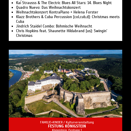
Kai Strausss & The Electric Blues All Stars: 14. Blues Night
Quadro Nuevo: Das Weihnachtskonzert
Weihnachtskonzert KontraPiano + Helena Forster
Klazz Brothers & Cuba Percussion [col,cub,d]: Christmas meets
Cuba
Jindrich Staidel Combo: Böhmische Weihnacht
Chris Hopkins feat. Shaunette Hildabrand [us]: Swingin'
Christmas
FAMILIE+KINDER /
Kulturveranstaltung
FESTUNG KÖNIGSTEIN
Königstein, Festung 1