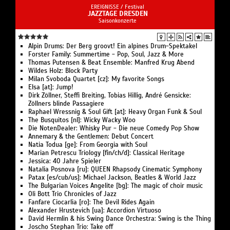
EREIGNISSE /
Festival
JAZZTAGE DRESDEN
Saisonkonzerte
Alpin Drums: Der Berg groovt! Ein alpines Drum-Spektakel
Forster Family: Summertime - Pop, Soul, Jazz & More
Thomas Putensen & Beat Ensemble: Manfred Krug Abend
Wildes Holz: Block Party
Milan Svoboda Quartet [cz]: My favorite Songs
Elsa [at]: Jump!
Dirk Zöllner, Steffi Breiting, Tobias Hillig, André Gensicke:
Zöllners blinde Passagiere
Raphael Wressnig & Soul Gift [at]: Heavy Organ Funk & Soul
The Busquitos [nl]: Wicky Wacky Woo
Die NotenDealer: Whisky Pur - Die neue Comedy Pop Show
Annemary & the Gentlemen: Debut Concert
Natia Todua [ge]: From Georgia with Soul
Marian Petrescu Triology [fin/ch/d]: Classical Heritage
Jessica: 40 Jahre Spieler
Natalia Posnova [ru]: QUEEN Rhapsody Cinematic Symphony
Patax [es/cub/us]: Michael Jackson, Beatles & World Jazz
The Bulgarian Voices Angelite [bg]: The magic of choir music
Oli Bott Trio Chronicles of Jazz
Fanfare Ciocarlia [ro]: The Devil Rides Again
Alexander Hrustevich [ua]: Accordion Virtuoso
David Hermlin & his Swing Dance Orchestra: Swing is the Thing
Joscho Stephan Trio: Take off