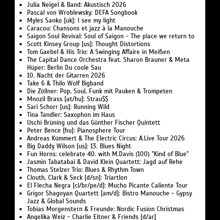
Julia Neigel & Band: Akustisch 2026
Pascal von Wroblewsky: DEFA Songbook
Myles Sanko [uk]: I see my light
Caracou: Chansons et jazz à la Manouche
Saigon Soul Revival: Soul of Saigon - The place we return to
Scott Kinsey Group [us]: Thought Distortions
Tom Gaebel & His Trio: A Swinging Affaire in Meißen
The Capital Dance Orchestra feat. Sharon Brauner & Meta
Hüper: Berlin Du coole Sau
10. Nacht der Gitarren 2026
Take 6 & Thilo Wolf Bigband
Die Zöllner: Pop, Soul, Funk mit Pauken & Trompeten
Mnozil Brass [at/hu]: Strau$$
Sari Schorr [us]: Running Wild
Tina Tandler: Saxophon im Haus
Uschi Brüning und das Günther Fischer Quintett
Peter Bence [hu]: Pianosphere Tour
Andreas Kümmert & The Electric Circus: A.Live Tour 2026
Big Daddy Wilson [us]: 13. Blues Night
Fun Horns: celebrate 40. with M.Davis (100) "Kind of Blue"
Jasmin Tabatabai & David Klein Quartett: Jagd auf Rehe
Thomas Stelzer Trio: Blues & Rhythm Town
Clouth, Clark & Seck [d/sn]: Triartlon
El Flecha Negra [cl/br/pe/d]: Mucho Picante Caliente Tour
Grigor Shagoyan Quartett [am/d]: Bistro Manouche - Gypsy
Jazz & Global Sounds
Tobias Morgenstern & Freunde: Nordic Fusion Christmas
Angelika Weiz - Charlie Eitner & Friends [d/ar]