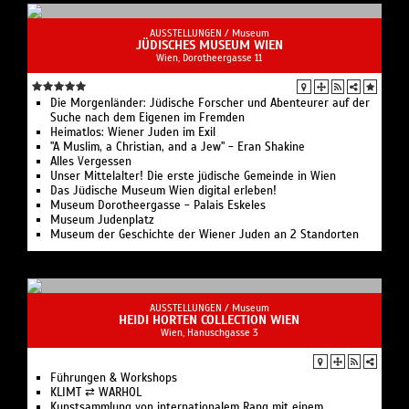
AUSSTELLUNGEN /
Museum
JÜDISCHES MUSEUM WIEN
Wien, Dorotheergasse 11
Die Morgenländer: Jüdische Forscher und Abenteurer auf der
Suche nach dem Eigenen im Fremden
Heimatlos: Wiener Juden im Exil
"A Muslim, a Christian, and a Jew" - Eran Shakine
Alles Vergessen
Unser Mittelalter! Die erste jüdische Gemeinde in Wien
Das Jüdische Museum Wien digital erleben!
Museum Dorotheergasse - Palais Eskeles
Museum Judenplatz
Museum der Geschichte der Wiener Juden an 2 Standorten
AUSSTELLUNGEN /
Museum
HEIDI HORTEN COLLECTION WIEN
Wien, Hanuschgasse 3
Führungen & Workshops
KLIMT ⇄ WARHOL
Kunstsammlung von internationalem Rang mit einem