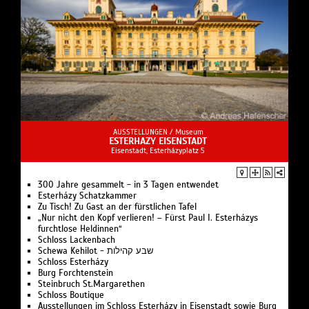
AUSSTELLUNGEN /
Museum
ESTERHAZY EISENSTADT
Eisenstadt, Esterházyplatz 5
300 Jahre gesammelt - in 3 Tagen entwendet
Esterházy Schatzkammer
Zu Tisch! Zu Gast an der fürstlichen Tafel
„Nur nicht den Kopf verlieren! – Fürst Paul I. Esterházys
furchtlose Heldinnen“
Schloss Lackenbach
Schewa Kehilot - שבע קהילות
Schloss Esterházy
Burg Forchtenstein
Steinbruch St.Margarethen
Schloss Boutique
Ausstellungen im Schloss Esterházy in Eisenstadt sowie Burg