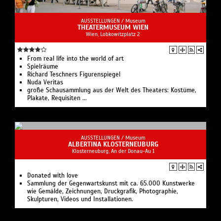
AUSSTELLUNGEN /
Museum
THEATERMUSEUM WIEN
Wien, Lobkowitzplatz 2
From real life into the world of art
Spielräume
Richard Teschners Figurenspiegel
Nuda Veritas
große Schausammlung aus der Welt des Theaters: Kostüme,
Plakate, Requisiten ...
AUSSTELLUNGEN /
Museum
ALBERTINA KLOSTERNEUBURG
Klosterneuburg, An der Donau-Au 1
Donated with love
Sammlung der Gegenwartskunst mit ca. 65.000 Kunstwerke
wie Gemälde, Zeichnungen, Druckgrafik, Photographie,
Skulpturen, Videos und Installationen.