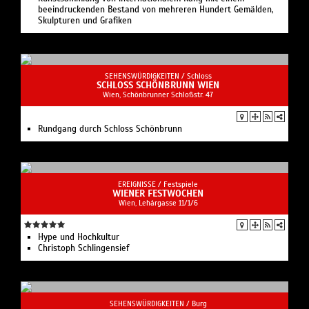
beeindruckenden Bestand von mehreren Hundert Gemälden,
Skulpturen und Grafiken
SEHENSWÜRDIGKEITEN /
Schloss
SCHLOSS SCHÖNBRUNN WIEN
Wien, Schönbrunner Schloßstr. 47
Rundgang durch Schloss Schönbrunn
EREIGNISSE /
Festspiele
WIENER FESTWOCHEN
Wien, Lehárgasse 11/1/6
Hype und Hochkultur
Christoph Schlingensief
SEHENSWÜRDIGKEITEN /
Burg