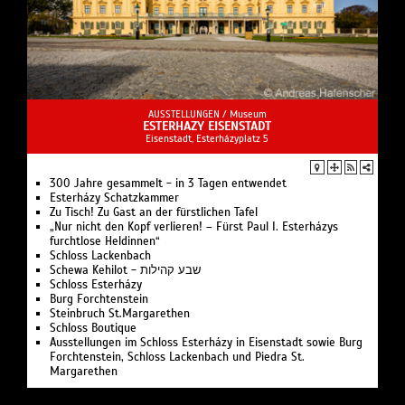
AUSSTELLUNGEN /
Museum
ESTERHAZY EISENSTADT
Eisenstadt, Esterházyplatz 5
300 Jahre gesammelt - in 3 Tagen entwendet
Esterházy Schatzkammer
Zu Tisch! Zu Gast an der fürstlichen Tafel
„Nur nicht den Kopf verlieren! – Fürst Paul I. Esterházys
furchtlose Heldinnen“
Schloss Lackenbach
Schewa Kehilot - שבע קהילות
Schloss Esterházy
Burg Forchtenstein
Steinbruch St.Margarethen
Schloss Boutique
Ausstellungen im Schloss Esterházy in Eisenstadt sowie Burg
Forchtenstein, Schloss Lackenbach und Piedra St.
Margarethen