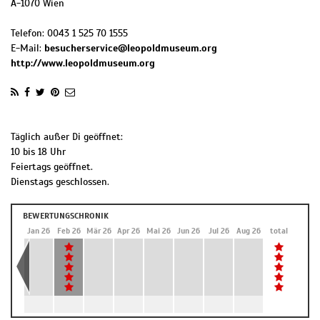
A
-
1070
Wien
Telefon:
0043 1 525 70 1555
E-Mail:
besucherservice@leopoldmuseum.org
http://www.leopoldmuseum.org
Täglich außer Di geöffnet:
10 bis 18 Uhr
Feiertags geöffnet.
Dienstags geschlossen.
BEWERTUNGSCHRONIK
Dez 25
Jan 26
Feb 26
Mär 26
Apr 26
Mai 26
Jun 26
Jul 26
Aug 26
total