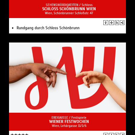
SEHENSWÜRDIGKEITEN /
Schloss
SCHLOSS SCHÖNBRUNN WIEN
Wien, Schönbrunner Schloßstr. 47
Rundgang durch Schloss Schönbrunn
EREIGNISSE /
Festspiele
WIENER FESTWOCHEN
Wien, Lehárgasse 11/1/6