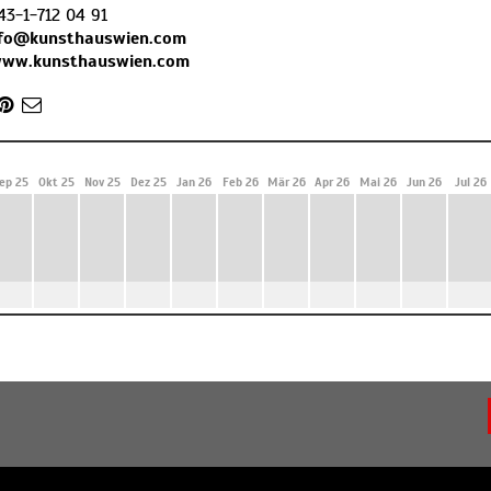
43-1-712 04 91
nfo@kunsthauswien.com
www.kunsthauswien.com
ep 25
Okt 25
Nov 25
Dez 25
Jan 26
Feb 26
Mär 26
Apr 26
Mai 26
Jun 26
Jul 26