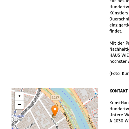
Für Besu
Hundertwa
Künstlers
Querschni
einzigart
findet.
Mit der P
Nachhalti
HAUS WIEN
höchster A
(Foto: K
KONTAKT
+
KunstHau
−
Hundert
Untere W
A
-
1030
W