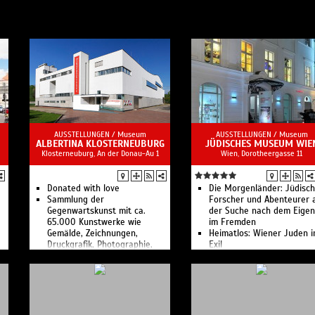
AUSSTELLUNGEN /
Museum
AUSSTELLUNGEN /
Museum
ALBERTINA KLOSTERNEUBURG
JÜDISCHES MUSEUM WIE
Klosterneuburg, An der Donau-Au 1
Wien, Dorotheergasse 11
Donated with love
Die Morgenländer: Jüdisc
Sammlung der
Forscher und Abenteurer 
Gegenwartskunst mit ca.
der Suche nach dem Eige
65.000 Kunstwerke wie
im Fremden
Gemälde, Zeichnungen,
Heimatlos: Wiener Juden 
Druckgrafik, Photographie,
Exil
Skulpturen, Videos und
"A Muslim, a Christian, and
Installationen.
Jew" - Eran Shakine
n
Alles Vergessen
Unser Mittelalter! Die ers
jüdische Gemeinde in Wien
Das Jüdische Museum Wi