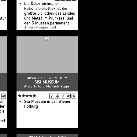
Die Österreichische
Nationalbibliothek ist die
größte Bibliothek des Landes
atur
und bietet im Prunksaal und
den 5 Museen permanent
Ausstellungen und
Veranstaltungen.
AUSSTELLUNGEN /
Museum
SISI MUSEUM
Wien, Hofburg, Michaelerkuppel
rum
Sisi Museum in der Wiener
der
Hofburg
die
rei.