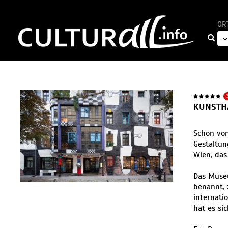
OR
KUNSTH
Schon von
Gestaltun
Wien, das
Das Muse
benannt, 
internati
hat es si