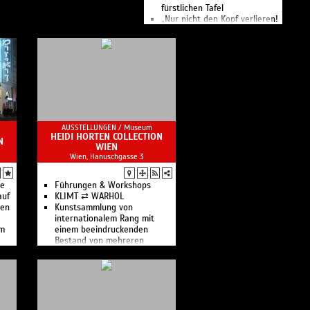
fürstlichen Tafel
„Nur nicht den Kopf verlieren!
– Fürst Paul I. Esterházys
furchtlose Heldinnen“
Schloss Lackenbach
Schewa Kehilot - שבע קהילות
Schloss Esterházy
Burg Forchtenstein
Steinbruch St.Margarethen
Schloss Boutique
Ausstellungen im Schloss
AUSSTELLUNGEN /
Museum
Esterházy in Eisenstadt sowie
HEIDI HORTEN COLLECTION
N
Burg Forchtenstein, Schloss
WIEN
Lackenbach und Piedra St.
Wien, Hanuschgasse 3
Margarethen
he
Führungen & Workshops
auf
KLIMT ⇄ WARHOL
nen
Kunstsammlung von
internationalem Rang mit
im
einem beeindruckenden
Bestand von mehreren
 a
Hundert Gemälden,
Skulpturen und Grafiken
te
en