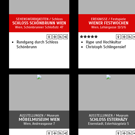
Online Sammlung
Podcast-Serie zur
Schausammlung
Schausammlung
SEHENSWÜRDIGKEITEN /
Schloss
EREIGNISSE /
Festspiele
SCHLOSS SCHÖNBRUNN WIEN
Das Weltmuseum Wien ist ein
WIENER FESTWOCHEN
Wien, Schönbrunner Schloßstr. 47
Wien, Lehárgasse 11/1/6
ethnographisches Museum
und beherbergt einige der
weltweit wichtigsten
außereuropäischen
Rundgang durch Schloss
Hype und Hochkultur
Sammlungen.
Schönbrunn
Christoph Schlingensief
AUSSTELLUNGEN /
Museum
AUSSTELLUNGEN /
Museum
MÖBELMUSEUM WIEN
SCHLOSS ESTERHÁZY
Wien, Andreasgasse 7
Eisenstadt, Esterházyplatz 5