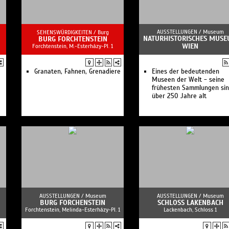
digital erleben!
Museum Dorotheergasse 
Palais Eskeles
Museum Judenplatz
AUSSTELLUNGEN /
Museum
SEHENSWÜRDIGKEITEN /
Burg
NATURHISTORISCHES MUS
BURG FORCHTENSTEIN
Museum der Geschichte d
WIEN
Forchtenstein, M.-Esterházy-Pl. 1
Wiener Juden an 2
Standorten
Granaten, Fahnen, Grenadiere
Eines der bedeutenden
Museen der Welt - seine
frühesten Sammlungen si
über 250 Jahre alt
AUSSTELLUNGEN /
Museum
AUSSTELLUNGEN /
Museum
BURG FORCHENSTEIN
SCHLOSS LAKENBACH
Forchtenstein, Melinda-Esterházy-Pl. 1
Lackenbach, Schloss 1