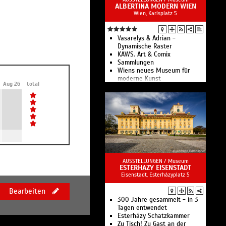
ALBERTINA MODERN WIEN
Sammlung alter
Wien, Karlsplatz 5
Musikinstrumente
Ägyptisch-Orientalische
Sammlung
Sammlungen aus dem alten
Vasarelys & Adrian -
Ägypten, der Antike, dem
Dynamische Raster
Mittelalter sowie der Neuzeit
KAWS. Art & Comix
bis etwa 1800
Sammlungen
Wiens neues Museum für
moderne Kunst
Aug 26
total
AUSSTELLUNGEN /
Museum
ESTERHAZY EISENSTADT
Eisenstadt, Esterházyplatz 5
Bearbeiten
300 Jahre gesammelt - in 3
Tagen entwendet
Esterházy Schatzkammer
Zu Tisch! Zu Gast an der