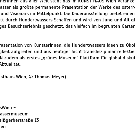
cherInnen aus aller Welt steht das im KUNST HAUS WIEN verank
sser als größte permanente Präsentation der Werke des österr
 und Visionärs im Mittelpunkt. Die Dauerausstellung bietet einen
tt durch Hundertwassers Schaffen und wird von Jung und Alt g
iges Besuchserlebnis geschätzt, das vielfach im begrünten Garte
räsentation von KünsterInnen, die Hundertwassers Ideen zu Öko
gkeit aufgreifen und aus heutiger Sicht transdisziplinär reflekti
 zudem als erstes „grünes Museum“ Plattform für global disku
ktualität.
unsthaus Wien, © Thomas Meyer)
sWien -
wassermuseum
eißgerberstraße 13
ien