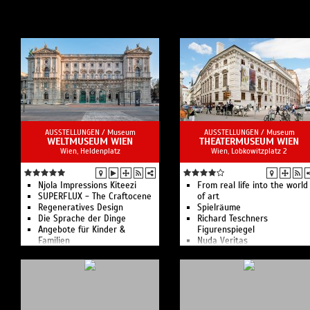
AUSSTELLUNGEN /
Museum
AUSSTELLUNGEN /
Museum
WELTMUSEUM WIEN
THEATERMUSEUM WIEN
Wien, Heldenplatz
Wien, Lobkowitzplatz 2
Njola Impressions Kiteezi
From real life into the world
SUPERFLUX - The Craftocene
of art
Regeneratives Design
Spielräume
Die Sprache der Dinge
Richard Teschners
Angebote für Kinder &
Figurenspiegel
Familien
Nuda Veritas
cook café & bistro
große Schausammlung aus
Führungen & Workshops
der Welt des Theaters:
Highlights der Sammlung
Kostüme, Plakate, Requisite
...
Digitale Führungen
MuseumStars App