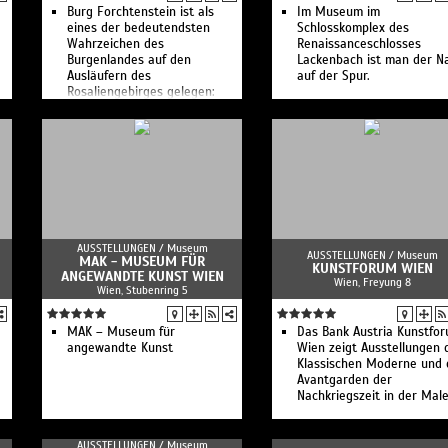
Burg Forchtenstein ist als
Im Museum im
eines der bedeutendsten
Schlosskomplex des
Wahrzeichen des
Renaissanceschlosses
Burgenlandes auf den
Lackenbach ist man der N
Ausläufern des
auf der Spur.
Rosaliengebirges gelegen:
AUSSTELLUNGEN /
Museum
AUSSTELLUNGEN /
Museum
MAK - MUSEUM FÜR
KUNSTFORUM WIEN
ANGEWANDTE KUNST WIEN
Wien, Freyung 8
Wien, Stubenring 5
MAK – Museum für
Das Bank Austria Kunstfo
angewandte Kunst
Wien zeigt Ausstellungen 
Klassischen Moderne und 
Avantgarden der
Nachkriegszeit in der Male
AUSSTELLUNGEN /
Museum