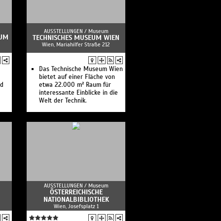
-
AUSSTELLUNGEN /
Museum
EUM
er
TECHNISCHES MUSEUM WIEN
Wien, Mariahilfer Straße 212
Das Technische Museum Wien
bietet auf einer Fläche von
nd
etwa 22.000 m² Raum für
interessante Einblicke in die
Welt der Technik.
AUSSTELLUNGEN /
Museum
ÖSTERREICHISCHE
NATIONALBIBLIOTHEK
Wien, Josefsplatz 1