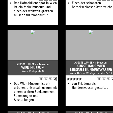
Das Hofmobiliendepot in Wien
Eines der schönsten
ist ein Möbelmuseum und
Barockschlösser Österreichs
eines der weltweit größten
Museen für Wohnkultur.
AUSSTELLUNGEN /
Museum
AUSSTELLUNGEN /
Museum
KUNST HAUS WIEN
WIEN MUSEUM
MUSEUM HUNDERTWASSER
Wien, Karlsplatz 8
Wien, Untere Weißgerberstraße 13
Das Wien Museum ist ein
von Friedensreich
urbanes Universalmuseum mit
Hundertwasser gestaltet
einem breiten Spektrum von
Sammlungen und
Ausstellungen.