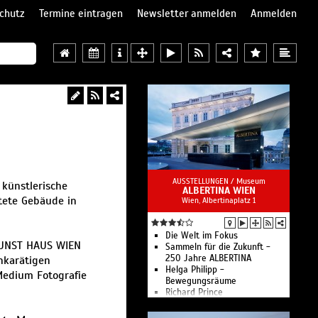
chutz
Termine eintragen
Newsletter anmelden
Anmelden
AUSSTELLUNGEN /
Museum
künstlerische
ALBERTINA WIEN
ltete Gebäude in
Wien, Albertinaplatz 1
Die Welt im Fokus
KUNST HAUS WIEN
Sammeln für die Zukunft -
250 Jahre ALBERTINA
hkarätigen
Helga Philipp -
Medium Fotografie
Bewegungsräume
Richard Prince
Prunkräume
Albertina digital