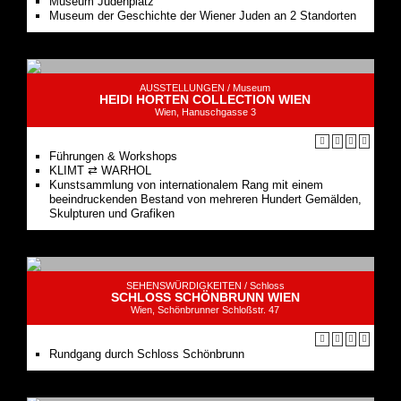
Museum Judenplatz
Museum der Geschichte der Wiener Juden an 2 Standorten
AUSSTELLUNGEN /
Museum
HEIDI HORTEN COLLECTION WIEN
Wien, Hanuschgasse 3
Führungen & Workshops
KLIMT ⇄ WARHOL
Kunstsammlung von internationalem Rang mit einem
beeindruckenden Bestand von mehreren Hundert Gemälden,
Skulpturen und Grafiken
SEHENSWÜRDIGKEITEN /
Schloss
SCHLOSS SCHÖNBRUNN WIEN
Wien, Schönbrunner Schloßstr. 47
Rundgang durch Schloss Schönbrunn