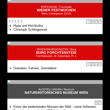
EREIGNISSE /
Festspiele
WIENER FESTWOCHEN
Wien, Lehárgasse 11/1/6
Hype und Hochkultur
Christoph Schlingensief
SEHENSWÜRDIGKEITEN /
Burg
BURG FORCHTENSTEIN
Forchtenstein, M.-Esterházy-Pl. 1
Granaten, Fahnen, Grenadiere
AUSSTELLUNGEN /
Museum
NATURHISTORISCHES MUSEUM WIEN
Eines der bedeutenden Museen der Welt - seine frühesten