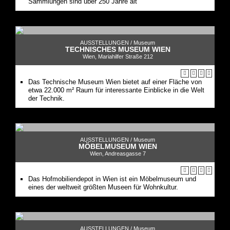
Sammlungen sind über 250 Jahre alt
AUSSTELLUNGEN /
Museum
TECHNISCHES MUSEUM WIEN
Wien, Mariahilfer Straße 212
Das Technische Museum Wien bietet auf einer Fläche von
etwa 22.000 m² Raum für interessante Einblicke in die Welt
der Technik.
AUSSTELLUNGEN /
Museum
MÖBELMUSEUM WIEN
Wien, Andreasgasse 7
Das Hofmobiliendepot in Wien ist ein Möbelmuseum und
eines der weltweit größten Museen für Wohnkultur.
AUSSTELLUNGEN /
Museum