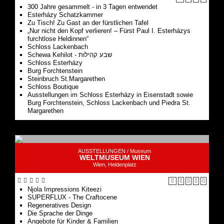
300 Jahre gesammelt - in 3 Tagen entwendet
Esterházy Schatzkammer
Zu Tisch! Zu Gast an der fürstlichen Tafel
„Nur nicht den Kopf verlieren! – Fürst Paul I. Esterházys
furchtlose Heldinnen“
Schloss Lackenbach
Schewa Kehilot - שבע קהילות
Schloss Esterházy
Burg Forchtenstein
Steinbruch St.Margarethen
Schloss Boutique
Ausstellungen im Schloss Esterházy in Eisenstadt sowie
Burg Forchtenstein, Schloss Lackenbach und Piedra St.
Margarethen
AUSSTELLUNGEN /
Museum
WELTMUSEUM WIEN
Wien, Heldenplatz
Njola Impressions Kiteezi
SUPERFLUX - The Craftocene
Regeneratives Design
Die Sprache der Dinge
Angebote für Kinder & Familien