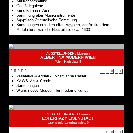
Antikensammlung
Gemäldegalerie
Kunstkammer Wien
Sammlung alter Musikinstrumente
Ägyptisch-Orientalische Sammlung
Sammlungen aus dem alten Ägypten, der Antike, dem
Mittelalter sowie der Neuzeit bis etwa 1800
AUSSTELLUNGEN /
Museum
ALBERTINA MODERN WIEN
Wien, Karlsplatz 5
Vasarelys & Adrian - Dynamische Raster
KAWS. Art & Comix
Sammlungen
Wiens neues Museum für moderne Kunst
AUSSTELLUNGEN /
Museum
ESTERHAZY EISENSTADT
Eisenstadt, Esterházyplatz 5