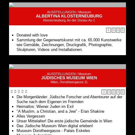
AUSSTELLUNGEN /
Museum
ALBERTINA KLOSTERNEUBURG
Klosterneuburg, An der Donau-Au 1
Donated with love
Sammlung der Gegenwartskunst mit ca. 65.000 Kunstwerke
wie Gemälde, Zeichnungen, Druckgrafik, Photographie,
Skulpturen, Videos und Installationen.
AUSSTELLUNGEN /
Museum
JÜDISCHES MUSEUM WIEN
Wien, Dorotheergasse 11
Die Morgenländer: Jüdische Forscher und Abenteurer auf der
Suche nach dem Eigenen im Fremden
Heimatlos: Wiener Juden im Exil
"A Muslim, a Christian, and a Jew" - Eran Shakine
Alles Vergessen
Unser Mittelalter! Die erste jüdische Gemeinde in Wien
Das Jüdische Museum Wien digital erleben!
Museum Dorotheergasse - Palais Eskeles