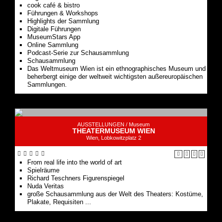
cook café & bistro
Führungen & Workshops
Highlights der Sammlung
Digitale Führungen
MuseumStars App
Online Sammlung
Podcast-Serie zur Schausammlung
Schausammlung
Das Weltmuseum Wien ist ein ethnographisches Museum und
beherbergt einige der weltweit wichtigsten außereuropäischen
Sammlungen.
AUSSTELLUNGEN /
Museum
THEATERMUSEUM WIEN
Wien, Lobkowitzplatz 2
From real life into the world of art
Spielräume
Richard Teschners Figurenspiegel
Nuda Veritas
große Schausammlung aus der Welt des Theaters: Kostüme,
Plakate, Requisiten ...