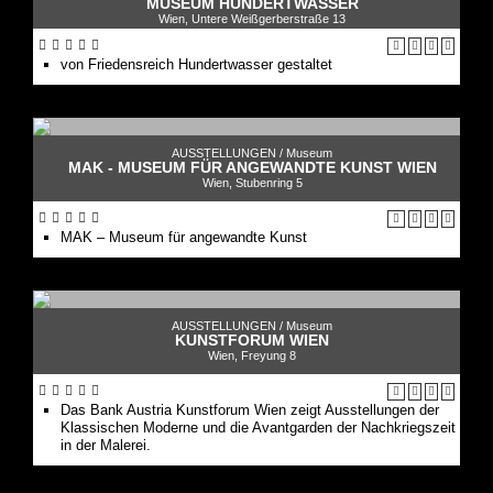
MUSEUM HUNDERTWASSER
Wien, Untere Weißgerberstraße 13
von Friedensreich Hundertwasser gestaltet
AUSSTELLUNGEN /
Museum
MAK - MUSEUM FÜR ANGEWANDTE KUNST WIEN
Wien, Stubenring 5
MAK – Museum für angewandte Kunst
AUSSTELLUNGEN /
Museum
KUNSTFORUM WIEN
Wien, Freyung 8
Das Bank Austria Kunstforum Wien zeigt Ausstellungen der
Klassischen Moderne und die Avantgarden der Nachkriegszeit
in der Malerei.