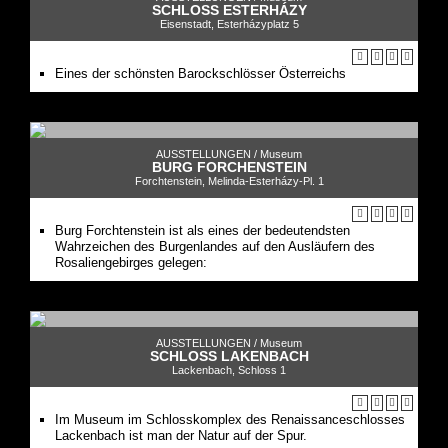
SCHLOSS ESTERHÁZY
Eisenstadt, Esterházyplatz 5
Eines der schönsten Barockschlösser Österreichs
AUSSTELLUNGEN /
Museum
BURG FORCHENSTEIN
Forchtenstein, Melinda-Esterházy-Pl. 1
Burg Forchtenstein ist als eines der bedeutendsten
Wahrzeichen des Burgenlandes auf den Ausläufern des
Rosaliengebirges gelegen:
AUSSTELLUNGEN /
Museum
SCHLOSS LAKENBACH
Lackenbach, Schloss 1
Im Museum im Schlosskomplex des Renaissanceschlosses
Lackenbach ist man der Natur auf der Spur.