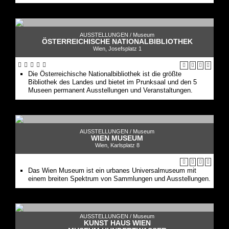
AUSSTELLUNGEN /
Museum
ÖSTERREICHISCHE NATIONALBIBLIOTHEK
Wien, Josefsplatz 1
Die Österreichische Nationalbibliothek ist die größte
Bibliothek des Landes und bietet im Prunksaal und den 5
Museen permanent Ausstellungen und Veranstaltungen.
AUSSTELLUNGEN /
Museum
WIEN MUSEUM
Wien, Karlsplatz 8
Das Wien Museum ist ein urbanes Universalmuseum mit
einem breiten Spektrum von Sammlungen und Ausstellungen.
AUSSTELLUNGEN /
Museum
KUNST HAUS WIEN