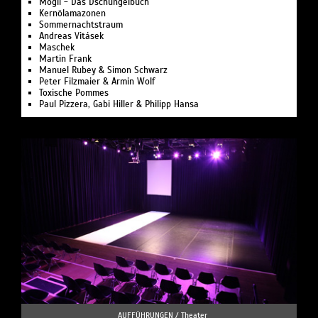
Mogli - Das Dschungelbuch
Kernölamazonen
Sommernachts­traum
Andreas Vitásek
Maschek
Martin Frank
Manuel Rubey & Simon Schwarz
Peter Filzmaier & Armin Wolf
Toxische Pommes
Paul Pizzera, Gabi Hiller & Philipp Hansa
AUFFÜHRUNGEN /
Theater