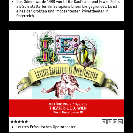
Das Odeon wurde 1988 von Ulrike Kaufmann und Erwin Piplits
als Spielstätte für ihr Serapions Ensemble gegründet. Es ist
eines der größten und imposantesten Privattheater in
Österreich.
AUFFÜHRUNGEN /
Operette
THEATER-L.E.O. WIEN
Wien, Ungargasse 18
Letztes Erfreulisches Operntheater