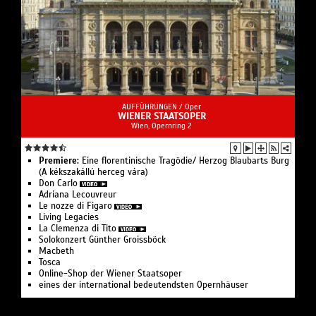
AUFFÜHRUNGEN /
Oper
WIENER STAATSOPER
Wien, Opernring 2
Premiere:
Eine floren­tinische Tragödie/ Herzog Blaubarts Burg
(A kékszakállú herceg vára)
Don Carlo
Adriana Lecouvreur
Le nozze di Figaro
Living Legacies
La Clemenza di Tito
Solo­konzert Günther Groissböck
Macbeth
Tosca
Online-Shop der Wiener Staatsoper
eines der international bedeutendsten Opernhäuser