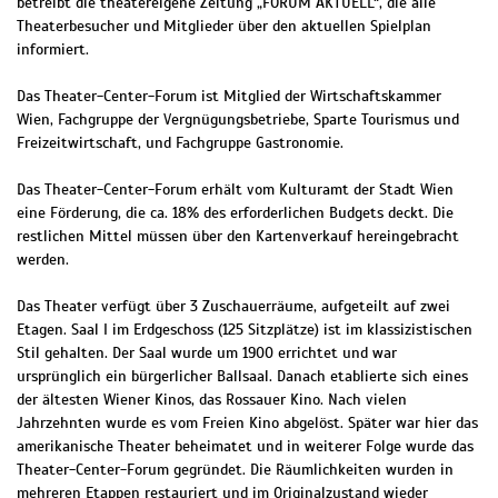
betreibt die theatereigene Zeitung „FORUM AKTUELL“, die alle
Theaterbesucher und Mitglieder über den aktuellen Spielplan
informiert.
Das Theater-Center-Forum ist Mitglied der Wirtschaftskammer
Wien, Fachgruppe der Vergnügungsbetriebe, Sparte Tourismus und
Freizeitwirtschaft, und Fachgruppe Gastronomie.
Das Theater-Center-Forum erhält vom Kulturamt der Stadt Wien
eine Förderung, die ca. 18% des erforderlichen Budgets deckt. Die
restlichen Mittel müssen über den Kartenverkauf hereingebracht
werden.
Das Theater verfügt über 3 Zuschauerräume, aufgeteilt auf zwei
Etagen. Saal I im Erdgeschoss (125 Sitzplätze) ist im klassizistischen
Stil gehalten. Der Saal wurde um 1900 errichtet und war
ursprünglich ein bürgerlicher Ballsaal. Danach etablierte sich eines
der ältesten Wiener Kinos, das Rossauer Kino. Nach vielen
Jahrzehnten wurde es vom Freien Kino abgelöst. Später war hier das
amerikanische Theater beheimatet und in weiterer Folge wurde das
Theater-Center-Forum gegründet. Die Räumlichkeiten wurden in
mehreren Etappen restauriert und im Originalzustand wieder