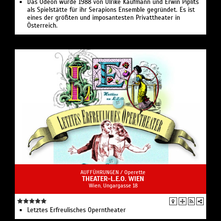
Das Odeon wurde 1988 von Ulrike Kaufmann und Erwin Piplits
als Spielstätte für ihr Serapions Ensemble gegründet. Es ist
eines der größten und imposantesten Privattheater in
Österreich.
AUFFÜHRUNGEN /
Operette
THEATER-L.E.O. WIEN
Wien, Ungargasse 18
Letztes Erfreulisches Operntheater