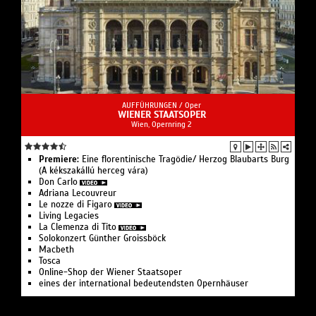
AUFFÜHRUNGEN /
Oper
WIENER STAATSOPER
Wien, Opernring 2
Premiere:
Eine floren­tinische Tragödie/ Herzog Blaubarts Burg
(A kékszakállú herceg vára)
Don Carlo
Adriana Lecouvreur
Le nozze di Figaro
Living Legacies
La Clemenza di Tito
Solo­konzert Günther Groissböck
Macbeth
Tosca
Online-Shop der Wiener Staatsoper
eines der international bedeutendsten Opernhäuser