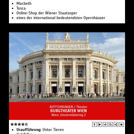
& Culture.
Macbeth
Tosca
artsandculture.google.com/partner/burgtheater
Online-Shop der Wiener Staatsoper
eines der international bedeutendsten Opernhäuser
AUFFÜHRUNGEN /
Theater
BURGTHEATER WIEN
Wien, Universitätsring 2
Uraufführung:
Unter Tieren