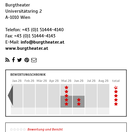
Burgtheater
Universitätsring 2
A
-
1010
Wien
Telefon:
+43 (0)1 51444-4140
Fax:
+43 (0)1 51444-4143
E-Mail:
info@burgtheater.at
www.burgtheater.at
BEWERTUNGSCHRONIK
Dez 25
Jan 26
Feb 26
Mär 26
Apr 26
Mai 26
Jun 26
Jul 26
Aug 26
total
Bewertung und Bericht