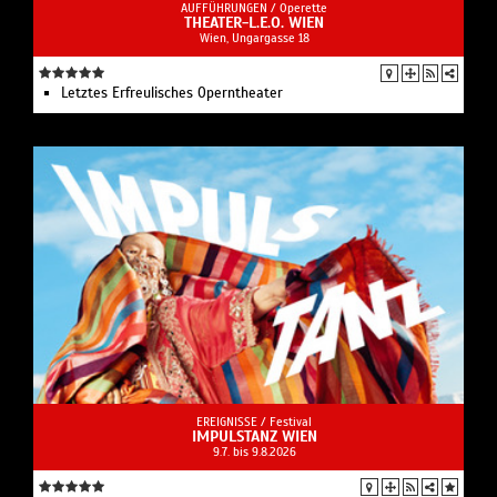
AUFFÜHRUNGEN /
Operette
THEATER-L.E.O. WIEN
Wien, Ungargasse 18
Letztes Erfreulisches Operntheater
EREIGNISSE /
Festival
IMPULSTANZ WIEN
9.7. bis 9.8.2026