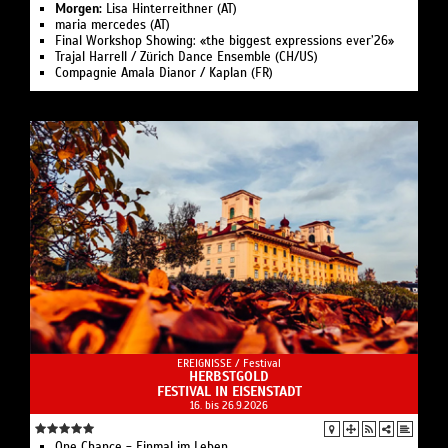
Morgen:
Lisa Hinterreithner (AT)
maria mercedes (AT)
Final Workshop Showing: «the biggest expressions ever’26»
Trajal Harrell / Zürich Dance Ensemble (CH/US)
Compagnie Amala Dianor / Kaplan (FR)
EREIGNISSE /
Festival
HERBSTGOLD
FESTIVAL IN EISENSTADT
16. bis 26.9.2026
One Chance - Einmal im Leben