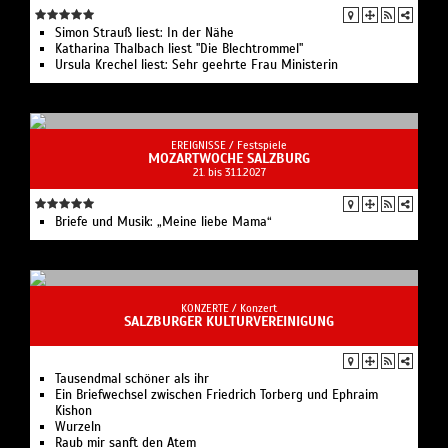
Simon Strauß liest: In der Nähe
Katharina Thalbach liest "Die Blechtrommel"
Ursula Krechel liest: Sehr geehrte Frau Ministerin
EREIGNISSE /
Festspiele
MOZARTWOCHE SALZBURG
21. bis 31.1.2027
Briefe und Musik: „Meine liebe Mama“
KONZERTE /
Konzert
SALZBURGER KULTURVEREINIGUNG
Tausendmal schöner als ihr
Ein Briefwechsel zwischen Friedrich Torberg und Ephraim
Kishon
Wurzeln
Raub mir sanft den Atem