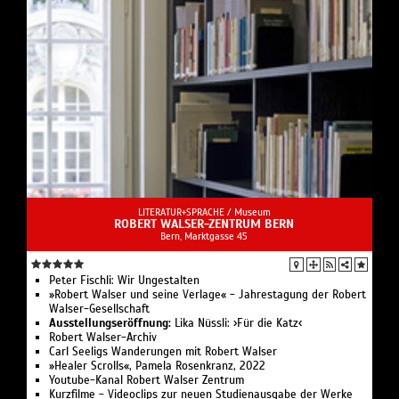
LITERATUR+SPRACHE /
Museum
ROBERT WALSER-ZENTRUM BERN
Bern, Marktgasse 45
Peter Fischli: Wir Ungestalten
»Robert Walser und seine Verlage« - Jahrestagung der Robert
Walser-Gesellschaft
Ausstellungseröffnung:
Lika Nüssli: ›Für die Katz‹
Robert Walser-Archiv
Carl Seeligs Wanderungen mit Robert Walser
»Healer Scrolls«, Pamela Rosenkranz, 2022
Youtube-Kanal Robert Walser Zentrum
Kurzfilme - Videoclips zur neuen Studienausgabe der Werke