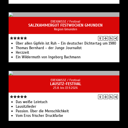
EREIGNISSE /
Festival
SALZKAMMERGUT FESTWOCHEN GMUNDEN
Region Gmunden
Über allen Gipfeln ist Ruh – Ein deutscher Dichtertag um 1980
Thomas Bernhard – der Junge Journalist
Herzzeit
Ein Wildermuth von Ingeborg Bachmann
EREIGNISSE /
Festival
LAUSITZ-FESTIVAL
25.8. bis 13.9.2026
Das weiße Leintuch
Lausitzlieder
Passion. Über die Menschlichkeit
Vom Eros frischer Druckfarbe