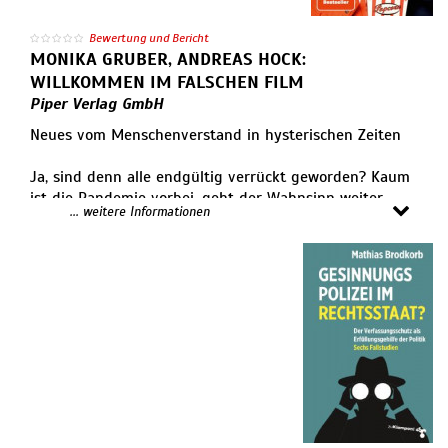
Bewertung und Bericht
MONIKA GRUBER, ANDREAS HOCK:
WILLKOMMEN IM FALSCHEN FILM
Piper Verlag GmbH
Neues vom Menschenverstand in hysterischen Zeiten
Ja, sind denn alle endgültig verrückt geworden? Kaum
ist die Pandemie vorbei, geht der Wahnsinn weiter ,
... weitere Informationen
wie Monika Gruber und Andreas Hock feststellen
müssen. Egal, ob grüne Wärmepumpenfetischisten oder
notorische PS-Protzer, verblendete Woke-Aktivisten
oder ideologisierte Lehrer, besserwisserische
Medienmacher und weltfremde Politiker: hier bekommt
jeder sein Fett weg , der den gesunden
Menschenverstand gegen Hysterie oder ein paar
Gendersternchen eingetauscht hat.
Gewohnt frech, scharfsinnig und bitterböse widmen
sich die beiden wieder dem Zustand der Gesellschaft