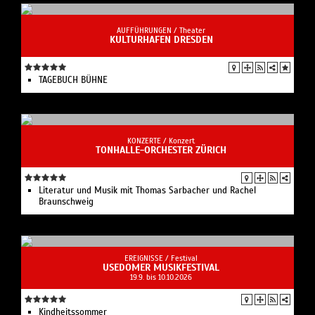
AUFFÜHRUNGEN /
Theater
KULTURHAFEN DRESDEN
TAGEBUCH BÜHNE
KONZERTE /
Konzert
TONHALLE-ORCHESTER ZÜRICH
Literatur und Musik mit Thomas Sarbacher und Rachel
Braunschweig
EREIGNISSE /
Festival
USEDOMER MUSIKFESTIVAL
19.9. bis 10.10.2026
Kindheitssommer