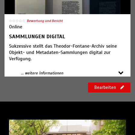
Bewertung und Bericht
Online
SAMMLUNGEN DIGITAL
Sukzessive stellt das Theodor-Fontane-Archiv seine
Objekt- und Metadaten-Sammlungen digital zur
Verfügung.
Fontanes Handschriften digital
... weitere Informationen
Das Theodor-Fontane-Archiv hat sämtliche seiner
Handschriftenbestände digitalisiert. In der digitalen
Bearbeiten
Handschriften-Sammlung stellen wir diese Bestände
sukzessive online.
->
www.fontanearchiv.de/bestaende-
sammlungen/digitale-sammlungen-kataloge/digitale-
handschriftensammlung
Fontane Bibliographie online
2006 erschien in 3 Bänden die von Wolfgang Rasch