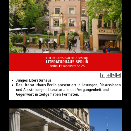
erarbeitete Fontane Bibliographie. Die aktualisierte und
erweiterte Bibliographie steht seit 2019 als Online-
Datenbank zur Verfügung.
->
www.fontanearchiv.de/bestaende-
sammlungen/digitale-sammlungen-kataloge/fontane-
bibliographie
Fontane Blätter retrodigital
Die ersten 50. Jahrgänge der seit 1965
LITERATUR+SPRACHE /
Lesung
herausgegebenen Halbjahrsschrift »Fontane Blätter«
LITERATURHAUS BERLIN
Berlin, Fasanenstraße 23
sind in Kooperation mit der Universitätsbibliothek
Potsdam retrodigitalisiert worden.
->
www.fontanearchiv.de/bestaende-
Junges Literaturhaus
sammlungen/digitale-sammlungen-kataloge/fontane-
Das Literaturhaus Berlin präsentiert in Lesungen, Diskussionen
und Ausstellungen Literatur aus der Vergangenheit und
blaetter
Gegenwart in zeitgemäßen Formaten.