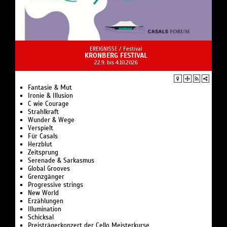
EREIGNISSE /
Festival
KRONBERG FESTIVAL
22.9. bis 4.10.2026
Fantasie & Mut
Ironie & Illusion
C wie Courage
Strahlkraft
Wunder & Wege
Verspielt
Für Casals
Herzblut
Zeitsprung
Serenade & Sarkasmus
Global Grooves
Grenzgänger
Progressive strings
New World
Erzählungen
Illumination
Schicksal
Preisträgerkonzert der Cello Meisterkurse