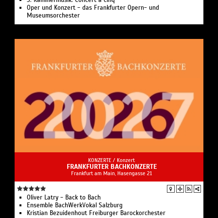
5. Kammermusik: Concert à cinq
Oper und Konzert - das Frankfurter Opern- und
Museumsorchester
KONZERTE /
Konzert
FRANKFURTER BACHKONZERTE
Frankfurt am Main, Hasengasse 21
Oliver Latry - Back to Bach
Ensemble BachWerkVokal Salzburg
Kristian Bezuidenhout Freiburger Barockorchester