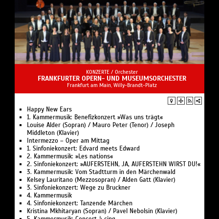
KONZERTE /
Orchester
FRANKFURTER OPERN- UND MUSEUMSORCHESTER
Frankfurt am Main, Willy-Brandt-Platz
Happy New Ears
1. Kammermusik: Benefizkonzert »Was uns trägt«
Louise Alder (Sopran) / Mauro Peter (Tenor) / Joseph
Middleton (Klavier)
Intermezzo – Oper am Mittag
1. Sinfoniekonzert: Edvard meets Edward
2. Kammermusik: »Les nations«
2. Sinfoniekonzert: »AUFERSTEHN, JA, AUFERSTEHN WIRST DU!«
3. Kammermusik: Vom Stadtturm in den Märchenwald
Kelsey Lauritano (Mezzosopran) / Alden Gatt (Klavier)
3. Sinfoniekonzert: Wege zu Bruckner
4. Kammermusik
4. Sinfoniekonzert: Tanzende Märchen
Kristina Mkhitaryan (Sopran) / Pavel Nebolsin (Klavier)