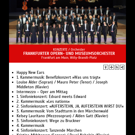
KONZERTE /
Orchester
FRANKFURTER OPERN- UND MUSEUMSORCHESTER
Frankfurt am Main, Willy-Brandt-Platz
Happy New Ears
1. Kammermusik: Benefizkonzert »Was uns trägt«
Louise Alder (Sopran) / Mauro Peter (Tenor) / Joseph
Middleton (Klavier)
Intermezzo – Oper am Mittag
1. Sinfoniekonzert: Edvard meets Edward
2. Kammermusik: »Les nations«
2. Sinfoniekonzert: »AUFERSTEHN, JA, AUFERSTEHN WIRST DU!«
3. Kammermusik: Vom Stadtturm in den Märchenwald
Kelsey Lauritano (Mezzosopran) / Alden Gatt (Klavier)
3. Sinfoniekonzert: Wege zu Bruckner
4. Kammermusik
4. Sinfoniekonzert: Tanzende Märchen