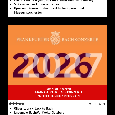
Kristina Mkhitaryan (Sopran) / Pavel Nebolsin (Klavier)
5. Kammermusik: Concert à cinq
Oper und Konzert - das Frankfurter Opern- und
Museumsorchester
KONZERTE /
Konzert
FRANKFURTER BACHKONZERTE
Frankfurt am Main, Hasengasse 21
Oliver Latry - Back to Bach
Ensemble BachWerkVokal Salzburg