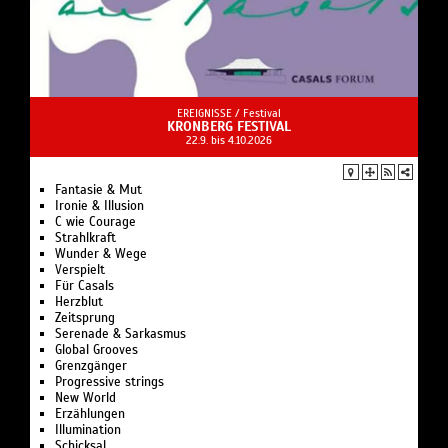
EREIGNISSE /
Festival
KRONBERG FESTIVAL
22.9. bis 4.10.2026
Fantasie & Mut
Ironie & Illusion
C wie Courage
Strahlkraft
Wunder & Wege
Verspielt
Für Casals
Herzblut
Zeitsprung
Serenade & Sarkasmus
Global Grooves
Grenzgänger
Progressive strings
New World
Erzählungen
Illumination
Schicksal