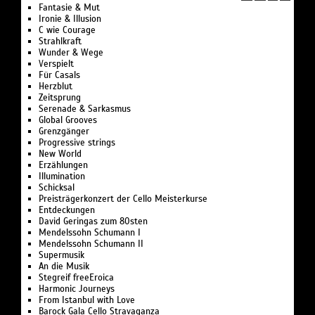
Fantasie & Mut
Ironie & Illusion
C wie Courage
Strahlkraft
Wunder & Wege
Verspielt
Für Casals
Herzblut
Zeitsprung
Serenade & Sarkasmus
Global Grooves
Grenzgänger
Progressive strings
New World
Erzählungen
Illumination
Schicksal
Preisträgerkonzert der Cello Meisterkurse
Entdeckungen
David Geringas zum 80sten
Mendelssohn Schumann I
Mendelssohn Schumann II
Supermusik
An die Musik
Stegreif freeEroica
Harmonic Journeys
From Istanbul with Love
Barock Gala Cello Stravaganza