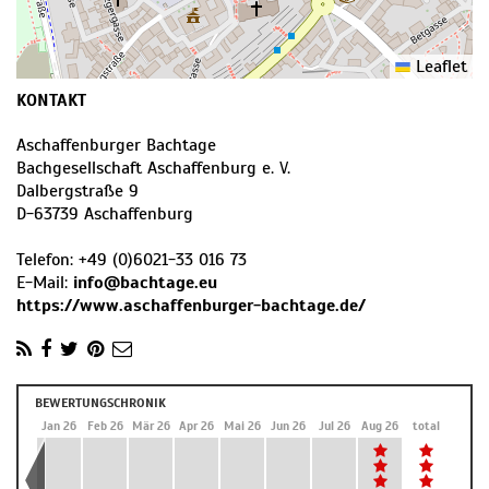
Leaflet
KONTAKT
Aschaffenburger Bachtage
Bachgesellschaft Aschaffenburg e. V.
Dalbergstraße 9
D
-
63739
Aschaffenburg
Telefon:
+49 (0)6021-33 016 73
E-Mail:
info@bachtage.eu
https://www.aschaffenburger-bachtage.de/
BEWERTUNGSCHRONIK
Dez 25
Jan 26
Feb 26
Mär 26
Apr 26
Mai 26
Jun 26
Jul 26
Aug 26
total