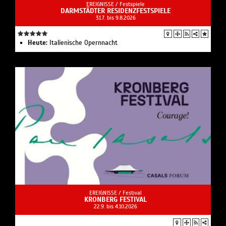
EREIGNISSE /
Festspiele
DARMSTÄDTER RESIDENZFESTSPIELE
31.7. bis 9.8.2026
Heute:
Italienische Opernnacht
EREIGNISSE /
Festival
KRONBERG FESTIVAL
22.9. bis 4.10.2026