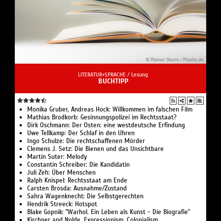
LITERATUR+SPRACHE /
Lesung
BUCHTIPP
Monika Gruber, Andreas Hock: Willkommen im falschen Film
Mathias Brodkorb: Gesinnungspolizei im Rechtsstaat?
Dirk Oschmann: Der Osten: eine westdeutsche Erfindung
Uwe Tellkamp: Der Schlaf in den Uhren
Ingo Schulze: Die rechtschaffenen Mörder
Clemens J. Setz: Die Bienen und das Unsichtbare
Martin Suter: Melody
Constantin Schreiber: Die Kandidatin
Juli Zeh: Über Menschen
Ralph Knispel: Rechtsstaat am Ende
Carsten Brosda: Ausnahme/Zustand
Sahra Wagenknecht: Die Selbstgerechten
Hendrik Streeck: Hotspot
Blake Gopnik: "Warhol. Ein Leben als Kunst - Die Biografie"
Kirchner and Nolde. Expressionism. Colonialism