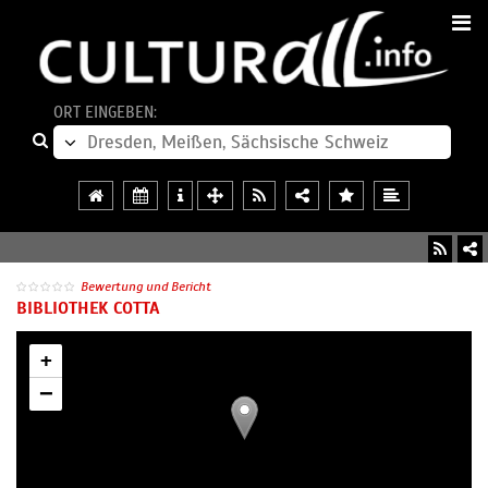
ORT EINGEBEN:
Bewertung und Bericht
BIBLIOTHEK COTTA
+
−