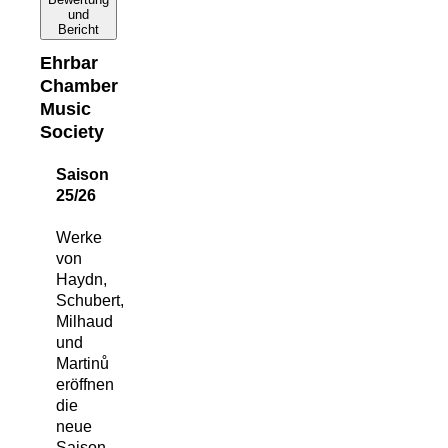
und
Bericht
Ehrbar
Chamber
Music
Society
Saison
25/26
Werke
von
Haydn,
Schubert,
Milhaud
und
Martinů
eröffnen
die
neue
Saison