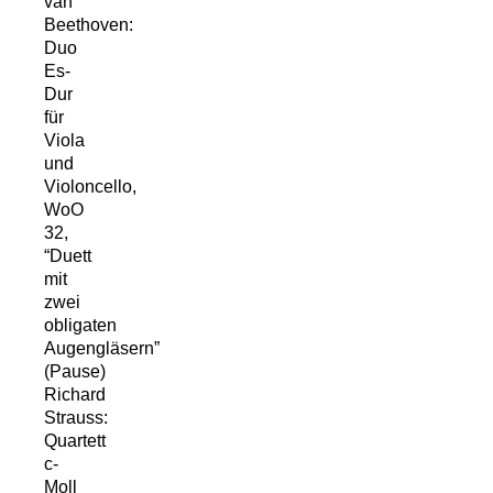
van
Beethoven:
Duo
Es-
Dur
für
Viola
und
Violoncello,
WoO
32,
“Duett
mit
zwei
obligaten
Augengläsern”
(Pause)
Richard
Strauss:
Quartett
c-
Moll