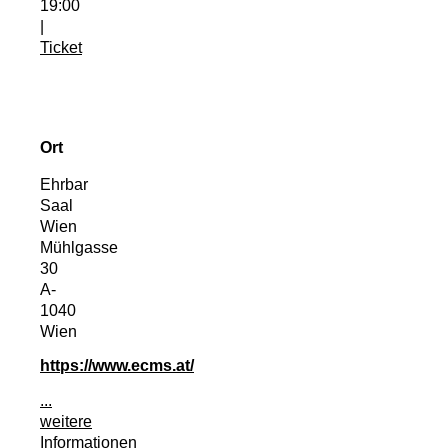
19:00
|
Ticket
Ort
Ehrbar
Saal
Wien
Mühlgasse
30
A-
1040
Wien
https://www.ecms.at/
...
weitere
Informationen