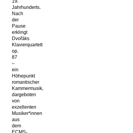
19.
Jahrhunderts.
Nach
der
Pause
erklingt
Dvořáks
Klavierquartett
op.
87
–
ein
Höhepunkt
romantischer
Kammermusik,
dargeboten
von
exzellenten
Musiker*innen
aus
dem
ECMS-