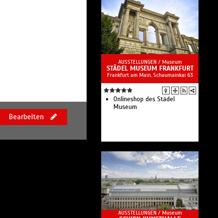
AUSSTELLUNGEN /
Museum
STÄDEL MUSEUM FRANKFURT
Frankfurt am Main, Schaumainkai 63
Onlineshop des Städel
Museum
Bearbeiten
AUSSTELLUNGEN /
Museum