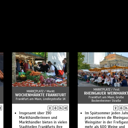
MARKTPLATZ /
Fest
MARKTPLATZ /
Markt
RHEINGAUER WEINMARK
WOCHENMÄRKTE FRANKFURT
Frankfurt am Main, Große
Frankfurt am Main, Lindleystraße 14
Bockenheimer Straße
Insgesamt über 190
Im Spätsommer jeden Jah
Markthändlerinnen und
präsentieren die Rheingau
Markthändler bieten in vielen
Weingüter in der Freßgass
Stadtteilen Frankfurts ihre
mehr als 600 Weine und