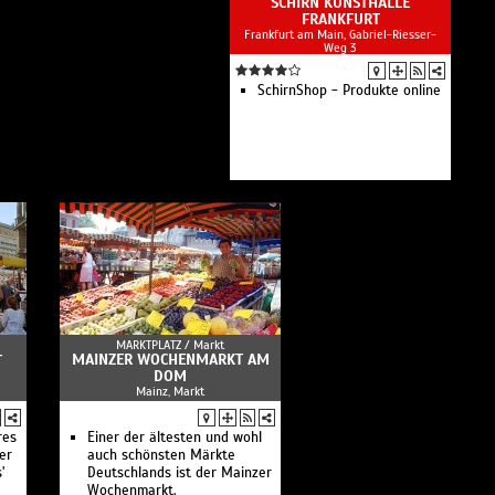
SCHIRN KUNSTHALLE
FRANKFURT
Frankfurt am Main, Gabriel-Riesser-
Weg 3
SchirnShop - Produkte online
MARKTPLATZ /
Markt
MAINZER WOCHENMARKT AM
T
DOM
Mainz, Markt
res
Einer der ältesten und wohl
er
auch schönsten Märkte
'
Deutschlands ist der Mainzer
Wochenmarkt.