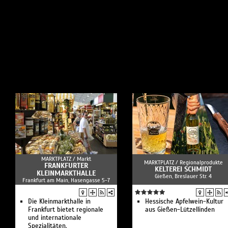
MARKTPLATZ /
Markt
MARKTPLATZ /
Regionalprodukte
FRANKFURTER
KELTEREI SCHMIDT
KLEINMARKTHALLE
Gießen, Breslauer Str. 4
Frankfurt am Main, Hasengasse 5-7
Die Kleinmarkthalle in
Hessische Apfelwein-Kultur
Frankfurt bietet regionale
aus Gießen-Lützellinden
und internationale
Spezialitäten.