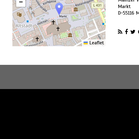
Mainzer 
−
Markt
D
-
55116
M
Leaflet