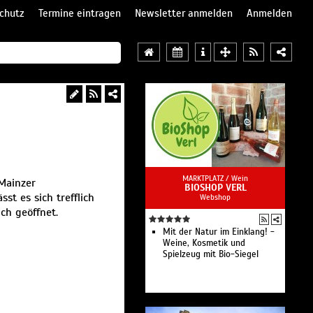
chutz
Termine eintragen
Newsletter anmelden
Anmelden
MARKTPLATZ /
Wein
 Mainzer
BIOSHOP VERL
t es sich trefflich
Webshop
ch geöffnet.
Mit der Natur im Einklang! -
Weine, Kosmetik und
Spielzeug mit Bio-Siegel