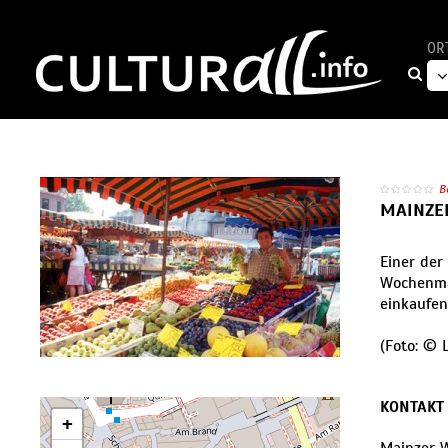
OR
B
MAINZE
Einer der
Wochenmar
einkaufen
(Foto: © 
KONTAKT
+