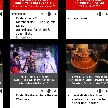
STÄDEL MUSEUM FRANKFURT
KRONBERG FESTIVAL
z
Frankfurt am Main, Schaumainkai 63
22.9. bis 4.10.2026
Kinderstunde XS
Supermusik
Märchenreise - Führung mit
Musik
Atelierkurse für Kinder &
Jugendliche
Ferienkurse
AusKunstBildung
Familienführung
KinderKunstKlub
FAMILIE+KINDER /
Theater
FAMILIE+KINDER /
Freizeitpark
GALLI THEATER WIESBADEN
TRICKFILMLAND FRANKFU
12
Wiesbaden, Adelheidstr. 21
Frankfurt, Daimlerstraße 32-36
Kindertheater im Galli Theater
Die Welt des Trickfilms
Wiesbaden
erleben - Ein Erlebnis für
Kinder und Familien.