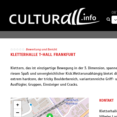
OR
Bewertung und Bericht
KLETTERHALLE T-HALL FRANKFURT
Klettern, das ist einzigartige Bewegung in der 3. Dimension, spanne
riesen Spaß und unvergleichlicher Kick.Wetterunabhängig bietet d
extrem hardcore, der tricky Boulder­bereich, variantenreiche Griff
Ausflügler, Gruppen, Einsteiger und Cracks.
KONTAKT
+
Kletterhall
−
Vilbeler Lan