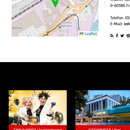
D
-
60386
F
Telefon:
(0
E-Mail:
inf
Leaflet
FAMILIE+KINDER /
Familienkonzert
AUFFÜHRUNGEN /
Oper