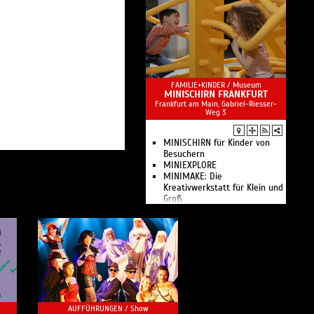
ganze Familie
Kletterwald,
Sommerrodelbahn,
Baumkronenpfad, Adventure-
Golf und Erlebniswald
FAMILIE+KINDER /
Museum
MINISCHIRN FRANKFURT
Frankfurt am Main, Gabriel-Riesser-
Weg 3
MINISCHIRN für Kinder von
Besuchern
MINIEXPLORE
MINIMAKE: Die
Kreativwerkstatt für Klein und
Groß
Workshop im Farb- oder
Formlabor
Familiennachmittag in der
MINISCHIRN
Angebote für Kinder und
Familien in der MINISCHIRN
der SCHIRN Kunsthalle
AUFFÜHRUNGEN /
Show