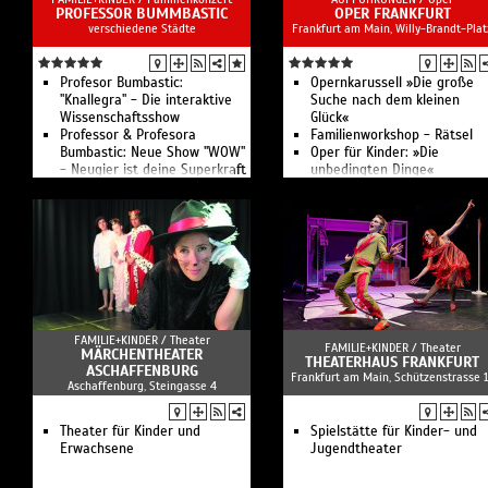
PROFESSOR BUMMBASTIC
OPER FRANKFURT
verschiedene Städte
Frankfurt am Main, Willy-Brandt-Plat
Profesor Bumbastic:
Opernkarussell »Die große
"Knallegra" - Die interaktive
Suche nach dem kleinen
Wissenschaftsshow
Glück«
Professor & Profesora
Familienworkshop - Rätsel
Bumbastic: Neue Show "WOW"
Oper für Kinder: »Die
- Neugier ist deine Superkraft
unbedingten Dinge«
Die interaktive
Wissenschaftsshow für Kinder
von 5-99 Jahren
FAMILIE+KINDER /
Theater
FAMILIE+KINDER /
Theater
MÄRCHENTHEATER
THEATERHAUS FRANKFURT
ASCHAFFENBURG
Frankfurt am Main, Schützenstrasse 
Aschaffenburg, Steingasse 4
Theater für Kinder und
Spielstätte für Kinder- und
Erwachsene
Jugendtheater