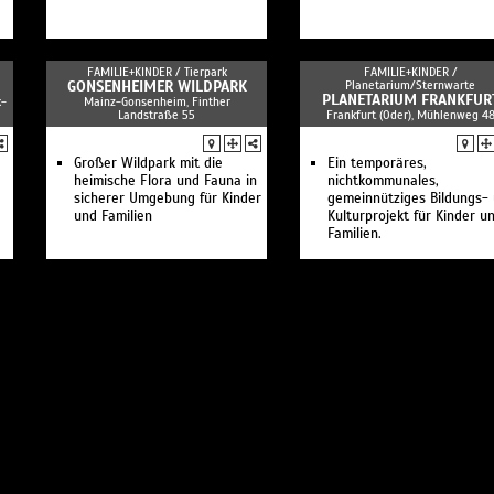
FAMILIE+KINDER /
Tierpark
FAMILIE+KINDER /
GONSENHEIMER WILDPARK
Planetarium/Sternwarte
PLANETARIUM FRANKFUR
k-
Mainz-Gonsenheim, Finther
Landstraße 55
Frankfurt (Oder), Mühlenweg 4
Großer Wildpark mit die
Ein temporäres,
heimische Flora und Fauna in
nichtkommunales,
sicherer Umgebung für Kinder
gemeinnütziges Bildungs-
und Familien
Kulturprojekt für Kinder u
Familien.