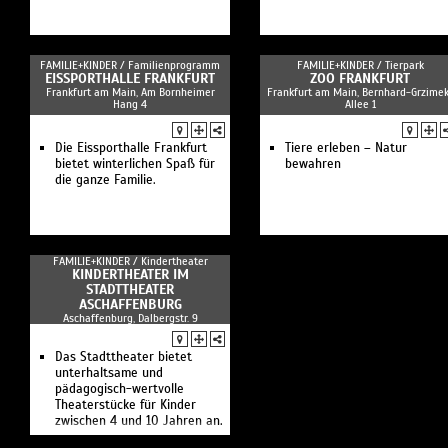
FAMILIE+KINDER /
Familienprogramm
FAMILIE+KINDER /
Tierpark
EISSPORTHALLE FRANKFURT
ZOO FRANKFURT
Frankfurt am Main, Am Bornheimer
Frankfurt am Main, Bernhard-Grzime
Hang 4
Allee 1
Die Eissporthalle Frankfurt
Tiere erleben – Natur
bietet winterlichen Spaß für
bewahren
die ganze Familie.
FAMILIE+KINDER /
Kindertheater
KINDERTHEATER IM
STADTTHEATER
ASCHAFFENBURG
Aschaffenburg, Dalbergstr. 9
Das Stadttheater bietet
unterhaltsame und
pädagogisch-wertvolle
Theaterstücke für Kinder
zwischen 4 und 10 Jahren an.