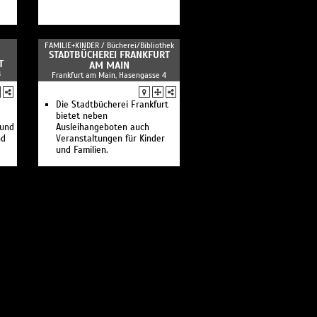
FAMILIE+KINDER /
Bücherei/Bibliothek
STADTBÜCHEREI FRANKFURT
T
AM MAIN
8
Frankfurt am Main, Hasengasse 4
Die Stadtbücherei Frankfurt
bietet neben
 und
Ausleihangeboten auch
nd
Veranstaltungen für Kinder
und Familien.