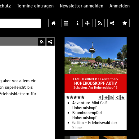
chutz
Termine eintragen
Newsletter anmelden
Anmelden
FAMILIE+KINDER /
Freizeitpark
g aber vor allem ein
HOHERODSKOPF AKTIV
n superleicht bis
Schotten, Am Hoherodskopf 3
rlebnisklettern für
Adventure Mini Golf
Hoherodskopf
Baumkronenpfad
Hoherodskopf
Galileo - Erlebniswald der
Sinne
Kletterwald
Spaß & Abenteuer für die