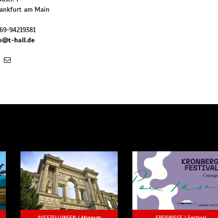
rankfurt am Main
)69-94219381
o@t-hall.de
AUSSTELLUNGEN /
Museum
EREIGNISSE /
Festival