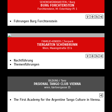
SEHENSWÜRDIGKEITEN /
Burg
BURG FORCHTENSTEIN
Forchtenstein, M.-Esterházy-Pl. 1
Führungen Burg Forchtenstein
FAMILIE+KINDER /
Tierpark
TIERGARTEN SCHÖNBRUNN
Wien, Maxingstraße 13 b
Nachtführung
Themenführungen
BILDUNG /
Tanz
PASIONAL TANGO CLUB VIENNA
wien, Gärtnergasse 15
The First Academy for the Argentine Tango Culture in Vienna.