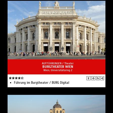
AUFFÜHRUNGEN /
Theater
BURGTHEATER WIEN
Wien, Universitätsring 2
Führung im Burgtheater / BURG Digital