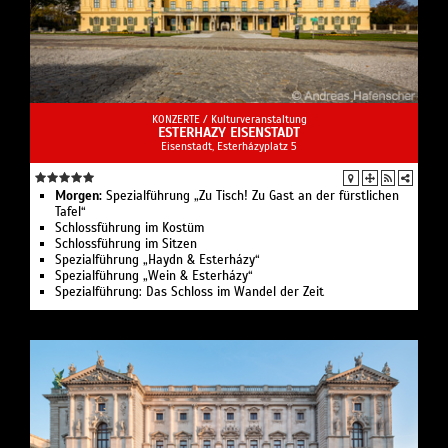
KONZERTE /
Kulturveranstaltung
ESTERHAZY EISENSTADT
Eisenstadt, Esterházyplatz 5
Morgen:
Spezialführung „Zu Tisch! Zu Gast an der fürstlichen
Tafel“
Schlossführung im Kostüm
Schlossführung im Sitzen
Spezialführung „Haydn & Esterházy“
Spezialführung „Wein & Esterházy“
Spezialführung: Das Schloss im Wandel der Zeit