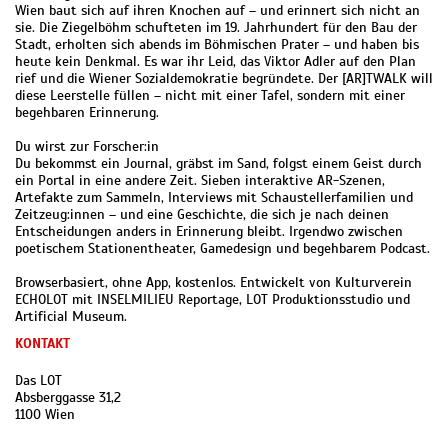
Wien baut sich auf ihren Knochen auf – und erinnert sich nicht an
sie. Die Ziegelböhm schufteten im 19. Jahrhundert für den Bau der
Stadt, erholten sich abends im Böhmischen Prater – und haben bis
heute kein Denkmal. Es war ihr Leid, das Viktor Adler auf den Plan
rief und die Wiener Sozialdemokratie begründete. Der [AR]TWALK will
diese Leerstelle füllen – nicht mit einer Tafel, sondern mit einer
begehbaren Erinnerung.
Du wirst zur Forscher:in
Du bekommst ein Journal, gräbst im Sand, folgst einem Geist durch
ein Portal in eine andere Zeit. Sieben interaktive AR-Szenen,
Artefakte zum Sammeln, Interviews mit Schaustellerfamilien und
Zeitzeug:innen – und eine Geschichte, die sich je nach deinen
Entscheidungen anders in Erinnerung bleibt. Irgendwo zwischen
poetischem Stationentheater, Gamedesign und begehbarem Podcast.
Browserbasiert, ohne App, kostenlos. Entwickelt von Kulturverein
ECHOLOT mit INSELMILIEU Reportage, LOT Produktionsstudio und
Artificial Museum.
KONTAKT
Das LOT
Absberggasse 31,2
1100 Wien