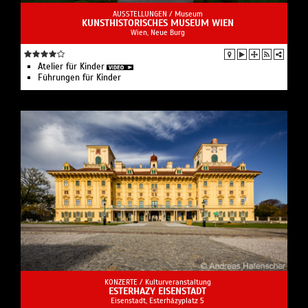
AUSSTELLUNGEN /
Museum
KUNSTHISTORISCHES MUSEUM WIEN
Wien, Neue Burg
Atelier für Kinder
Führungen für Kinder
KONZERTE /
Kulturveranstaltung
ESTERHAZY EISENSTADT
Eisenstadt, Esterházyplatz 5