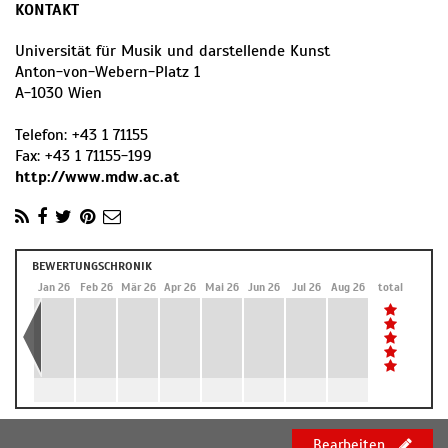
KONTAKT
Universität für Musik und darstellende Kunst
Anton-von-Webern-Platz 1
A
-
1030
Wien
Telefon:
+43 1 71155
Fax:
+43 1 71155-199
http://www.mdw.ac.at
BEWERTUNGSCHRONIK
Dez 25
Jan 26
Feb 26
Mär 26
Apr 26
Mai 26
Jun 26
Jul 26
Aug 26
total
Bearbeiten