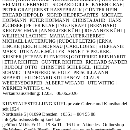
HELMUT GEBHARDT | SIGHARD GILLE | KAREN GRAF |
PETER GRAF | ERNST HASSEBRAUK | GÜNTER HEIN |
ERHARD HIPPOLD | SIGRID HILPERT-ARTES | MICHAEL
HOFMANN | PETER HOFMANN | CHRISTA JAHR | HANS
JÜCHSER | PETER KLAR | INGO KRAFT | BERNHARD
KRETZSCHMAR | ANNELIESE KÜHL | JOHANNES KÜHL |
WILHELM LACHNIT | MARIA LAUFER-HERBST |
MICHAEL LAUTERJUNG | RUDOLF LETZIG | ERNA
LINCKE | ERICH LINDENAU | CARL LOHSE | STEPHANIE
MARX | UTE NAUE-MÜLLER | ANNETTE PEUKER-
KRISPER | STEFAN PLENKERS | GOTTFRIED REINHARDT
| ETHA RICHTER | GÜNTER RICHTER | RICHARD SANDER
| RUDOLF OTTO | CHRISTINE SCHLEGEL | HELEN
SCHMIDT I MANFRED SCHOLZ | PRISCILLA ANN
SIEBERT | HILDEGARD STILIJANOV | CLAUS
WEIDENSDORFER | ALBERT WIGAND | UTE WITTIG |
WERNER WITTIG u. w.
Verkaufsausstellung: 12.03. - 06.06.2026
KUNSTAUSSTELLUNG KÜHL private Galerie und Kunsthandel
seit 1924
Nordstraße 5 | 01099 Dresden | t 0351 – 804 55 88 |
info@kunstausstellung-kuehl.de
geöffnet Mi bis Fr 11 – 19 Sa 11 – 16 Uhr | Aktuelles | Onlineshop
für Malerei-Grafik-Plastik | Exponateliste: www.kunstausstellung-