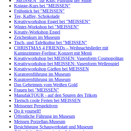
"MEISSEN" für Kids: Führung der Sinne
Knigge-Kurs bei "MEISSEN"
Frühstück bei "MEISSEN"
Tee, Kaffee, Schokolade
Kreativworkshop Engel bei "MEISSEN"
Winter-Workshop bei "MEISSEN"
Kreativ-Workshop Engel
Zeichenkurs im Museum
Tisch- und Tafelkultur bei "MEISSEN"
CHRISTMAS 4 FRIENDs – Weihnachtslieder mit
Kaminzimmer-Feeling: Konzert mit Menü
Kreativworkshop bei MEISSEN: Vasenform Cosmopolitan
Kreativworkshop bei MEISSEN: Vasenform Wellenspiel
Kreativworkshop Gießen bei MEISSEN
Kuratorenführung im Museum
Kuratorenführung im Museum
Das Geheimnis vom Weißen Gold
Frauen bei "MEISSEN"
ManufakTOUR - auf den Spuren des Trikots
Tierisch coole Ferien bei MEISSEN
Meissener Perspektiven
Do it yourself!
Öffentliche Führung im Museum
Meissen Porzellan-Museum
Besichtigung Schauwerkstatt und Museum