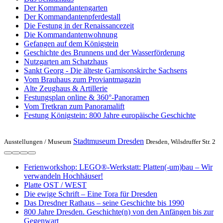
Der Kommandantengarten
Der Kommandantenpferdestall
Die Festung in der Renaissancezeit
Die Kommandantenwohnung
Gefangen auf dem Königstein
Geschichte des Brunnens und der Wasserförderung
Nutzgarten am Schatzhaus
Sankt Georg - Die älteste Garnisonskirche Sachsens
Vom Brauhaus zum Proviantmagazin
Alte Zeughaus & Artillerie
Festungsplan online & 360°-Panoramen
Vom Tretkran zum Panoramalift
Festung Königstein: 800 Jahre europäische Geschichte
Stadtmuseum Dresden
Ausstellungen /
Museum
Dresden, Wilsdruffer Str. 2
Ferienworkshop: LEGO®-Werkstatt: Platten(-um)bau – Wir
verwandeln Hochhäuser!
Platte OST / WEST
Die ewige Schrift – Eine Tora für Dresden
Das Dresdner Rathaus – seine Geschichte bis 1990
800 Jahre Dresden. Geschichte(n) von den Anfängen bis zur
Gegenwart