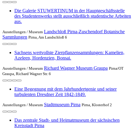
Die Galerie STUWERTINUM in der Hauptgeschäftsstelle
des Studentenwerks stellt ausschließlich studentische Arbeiten
aus.
Landschloß Pirna-Zuschendorf Botanische
Ausstellungen /
Museum
Sammlungen
Pirna, Am Landschloß 6
Sachsens wertvollste Zierpflanzensammlungen: Kamelien,
Azeleen, Hordenzien, Bonsai.
Richard Wagner Museum Graupa
Ausstellungen /
Museum
Pirna/OT
Graupa, Richard Wagner Str. 6
Eine Begegnung mit dem Jahrhundertgenie und seiner
turbulenten Dresdner Zeit 1842-1849.
Stadtmuseum Pirna
Ausstellungen /
Museum
Pirna, Klosterhof 2
Das zentrale Stadt- und Heimatmuseum der sächsischen
Kreisstadt Pirna