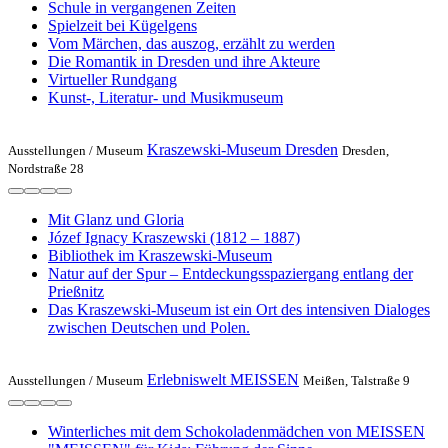
Schule in vergangenen Zeiten
Spielzeit bei Kügelgens
Vom Märchen, das auszog, erzählt zu werden
Die Romantik in Dresden und ihre Akteure
Virtueller Rundgang
Kunst-, Literatur- und Musikmuseum
Kraszewski-Museum Dresden
Ausstellungen /
Museum
Dresden,
Nordstraße 28
Mit Glanz und Gloria
Józef Ignacy Kraszewski (1812 – 1887)
Bibliothek im Kraszewski-Museum
Natur auf der Spur – Entdeckungsspaziergang entlang der
Prießnitz
Das Kraszewski-Museum ist ein Ort des intensiven Dialoges
zwischen Deutschen und Polen.
Erlebniswelt MEISSEN
Ausstellungen /
Museum
Meißen, Talstraße 9
Winterliches mit dem Schokoladenmädchen von MEISSEN