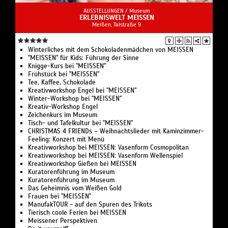
AUSSTELLUNGEN /
Museum
ERLEBNISWELT MEISSEN
Meißen, Talstraße 9
Winterliches mit dem Schokoladenmädchen von MEISSEN
"MEISSEN" für Kids: Führung der Sinne
Knigge-Kurs bei "MEISSEN"
Frühstück bei "MEISSEN"
Tee, Kaffee, Schokolade
Kreativworkshop Engel bei "MEISSEN"
Winter-Workshop bei "MEISSEN"
Kreativ-Workshop Engel
Zeichenkurs im Museum
Tisch- und Tafelkultur bei "MEISSEN"
CHRISTMAS 4 FRIENDs – Weihnachtslieder mit Kaminzimmer-
Feeling: Konzert mit Menü
Kreativworkshop bei MEISSEN: Vasenform Cosmopolitan
Kreativworkshop bei MEISSEN: Vasenform Wellenspiel
Kreativworkshop Gießen bei MEISSEN
Kuratorenführung im Museum
Kuratorenführung im Museum
Das Geheimnis vom Weißen Gold
Frauen bei "MEISSEN"
ManufakTOUR - auf den Spuren des Trikots
Tierisch coole Ferien bei MEISSEN
Meissener Perspektiven