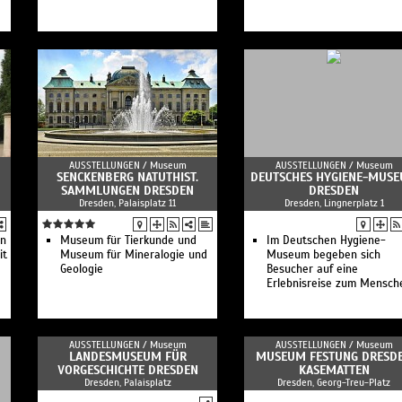
MEISSEN: Vasenform
Wellenspiel
Kreativworkshop Gießen b
MEISSEN
Kuratorenführung im Mus
Kuratorenführung im Mus
Das Geheimnis vom Weiße
Gold
Frauen bei "MEISSEN"
ManufakTOUR - auf den
Spuren des Trikots
AUSSTELLUNGEN /
Museum
AUSSTELLUNGEN /
Museum
Tierisch coole Ferien bei
SENCKENBERG NATUTHIST.
DEUTSCHES HYGIENE-MUS
MEISSEN
SAMMLUNGEN DRESDEN
DRESDEN
Meissener Perspektiven
Dresden, Palaisplatz 11
Dresden, Lingnerplatz 1
Do it yourself!
Öffentliche Führung im
en
Museum für Tierkunde und
Museum
Im Deutschen Hygiene-
it
Museum für Mineralogie und
Meissen Porzellan-Museu
Museum begeben sich
Geologie
Besichtigung Schauwerkst
Besucher auf eine
und Museum
Erlebnisreise zum Mensch
Öffentliche Führung in der
Schauwerkstatt
Tauchen Sie ein in die Wel
des Meissener Porzellans 
AUSSTELLUNGEN /
Museum
AUSSTELLUNGEN /
Museum
entdecken Sie MEISSEN mi
LANDESMUSEUM FÜR
MUSEUM FESTUNG DRESD
VORGESCHICHTE DRESDEN
allen Sinnen.
KASEMATTEN
Dresden, Palaisplatz
Dresden, Georg-Treu-Platz