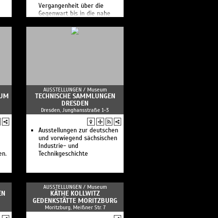
Vergan­genheit über die
Gegenwart bis in die nahe
ei
Zukunft.
eum
eum
n
AUSSTELLUNGEN /
Museum
EUM
TECHNISCHE SAMMLUNGEN
DRESDEN
Dresden, Junghansstraße 1-3
Ausstellungen zur deutschen
m
und vorwiegend sächsischen
att
Industrie- und
en.
Technikgeschichte
t
–
AUSSTELLUNGEN /
Museum
t
EN
KÄTHE KOLLWITZ
GEDENKSTÄTTE MORITZBURG
Moritzburg, Meißner Str. 7