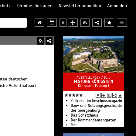
chutz
Termine eintragen
Newsletter anmelden
Anmelden
AUSSTELLUNGEN /
Burg
sten deutschen
FESTUNG KÖNIGSTEIN
liche Aufenthaltsort
Königstein, Festung 1
Zeitreise im Geschossmagazin
Bau- und Nutzungsgeschichte
der Georgenburg
Das Schatzhaus
Der Kommandantengarten
Der
Kommandantenpferdestall
Die Festung in der