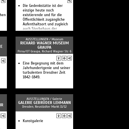
Die Gedenkstätte ist der
einzige heute noch
chen
existierende und für die
Öffentlichkeit zugängliche
Aufenthaltsort und zugleich
auch Sterbehaus der
Künstlerin.
AUSSTELLUNGEN /
Museum
RICHARD WAGNER MUSEUM
 S
GRAUPA
Pirna/OT Graupa, Richard Wagner Str. 6
Eine Begegnung mit dem
Jahrhundertgenie und seiner
turbulenten Dresdner Zeit
1842-1849.
AUSSTELLUNGEN /
Galerie
GALERIE GEBRÜDER LEHMANN
HR
Dresden, Neustädter Markt 11/12
Kunstgalerie