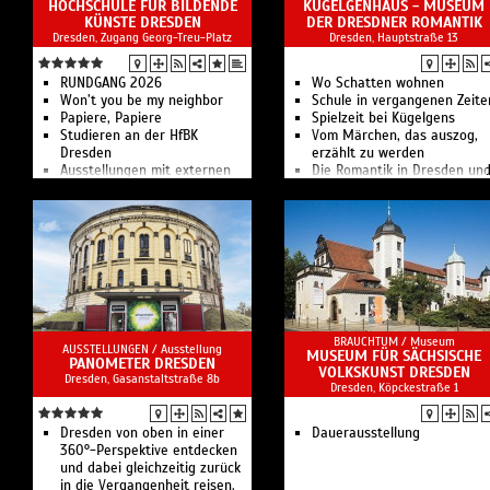
HOCHSCHULE FÜR BILDENDE
KÜGELGENHAUS - MUSEUM
KÜNSTE DRESDEN
DER DRESDNER ROMANTIK
Dresden, Zugang Georg-Treu-Platz
Dresden, Hauptstraße 13
RUNDGANG 2026
Wo Schatten wohnen
Won’t you be my neighbor
Schule in vergangenen Zeite
Papiere, Papiere
Spielzeit bei Kügelgens
Studieren an der HfBK
Vom Märchen, das auszog,
Dresden
erzählt zu werden
Ausstellungen mit externen
Die Romantik in Dresden un
Künstlern, Professoren sowie
ihre Akteure
Studierenden und
Virtueller Rundgang
Absolventen der Hochschule
Kunst-, Literatur- und
Musikmuseum
BRAUCHTUM /
Museum
AUSSTELLUNGEN /
Ausstellung
MUSEUM FÜR SÄCHSISCHE
PANOMETER DRESDEN
VOLKSKUNST DRESDEN
Dresden, Gasanstaltstraße 8b
Dresden, Köpckestraße 1
Dresden von oben in einer
Dauerausstellung
360°-Perspektive entdecken
und dabei gleichzeitig zurück
in die Vergangenheit reisen.