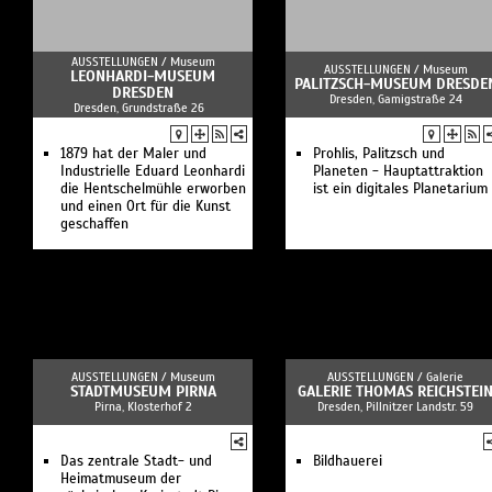
AUSSTELLUNGEN /
Museum
AUSSTELLUNGEN /
Museum
LEONHARDI-MUSEUM
PALITZSCH-MUSEUM DRESDE
DRESDEN
Dresden, Gamigstraße 24
Dresden, Grundstraße 26
1879 hat der Maler und
Prohlis, Palitzsch und
Industrielle Eduard Leonhardi
Planeten - Hauptattraktion
die Hentschelmühle erworben
ist ein digitales Planetarium
und einen Ort für die Kunst
geschaffen
AUSSTELLUNGEN /
Museum
AUSSTELLUNGEN /
Galerie
STADTMUSEUM PIRNA
GALERIE THOMAS REICHSTEI
Pirna, Klosterhof 2
Dresden, Pillnitzer Landstr. 59
Das zentrale Stadt- und
Bildhauerei
Heimatmuseum der