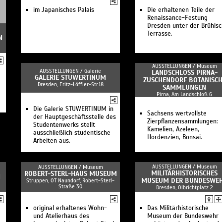
im Japanisches Palais
Die erhaltenen Teile der
Renaissance-Festung
Dresden unter der Brühls
Terrasse.
N
AUSSTELLUNGEN /
Museum
AUSSTELLUNGEN /
Galerie
LANDSCHLOSS PIRNA-Z
GALERIE STUWERTINUM
USCHENDORF BOTANISCHE
Dresden, Fritz-Löffler-Str.18
AMMLUNGEN
Pirna, Am Landschloß 6
Die Galerie STUWERTINUM in
Sachsens wertvollste
der Hauptgeschäftsstelle des
Zierpflanzensammlungen:
Studentenwerks stellt
Kamelien, Azeleen,
ausschließlich studentische
Hordenzien, Bonsai.
Arbeiten aus.
AUSSTELLUNGEN /
Museum
AUSSTELLUNGEN /
Museum
MILITÄRHISTORISCHES
ROBERT-STERL-HAUS MUSEUM
N
MUSEUM DER BUNDESWE
Struppen, OT Naundorf, Robert-Sterl-
Straße 30
Dresden, Olbrichtplatz 2
original erhaltenes Wohn-
Das Militärhistorische
und Atelierhaus des
Museum der Bundeswehr