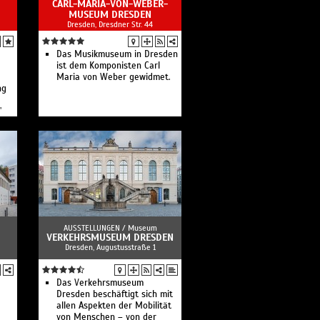
CARL-MARIA-VON-WEBER-
Stadtmuseums
MUSEUM DRESDEN
Ausstellungen zur
Dresden, Dresdner Str. 44
Stadtgeschichte von den
Anfängen bis zum Jahr 1989
Das Musikmuseum in Dresden
sowie Sonderausstellungen.
ist dem Komponisten Carl
Maria von Weber gewidmet.
ng
"
AUSSTELLUNGEN /
Museum
VERKEHRSMUSEUM DRESDEN
Dresden, Augustusstraße 1
Das Verkehrs­museum
Dresden beschäftigt sich mit
allen Aspekten der Mobilität
von Menschen – von der