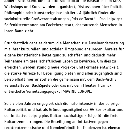
Andererseits steht die naTo für soziokulturelle Basisarbeit im Kiez.
Workshops und Kurse werden organisiert, Diskussionen über Politik,
Philosophie oder Kunstereignisse initiiert. Alljährlich findet die
soziokulturelle Großveranstaltungen „Prix de Tacot“ – Das Leipziger
Seifenkistenrennen am Fockeberg statt, das tausende Menschen in
ihren Bann zieht.
Grundsätzlich geht es darum, die Menschen zur Auseinandersetzung
mit ihrer kulturellen und sozialen Umgebung anzuregen, Anreize für
eigene künstlerische Betätigung zu schaffen und dadurch mehr
Teilnahme am gesellschaftlichen Leben zu bewirken. Um dies zu
erreichen, werden ständig neue Projekte und Formate entwickelt,
die starke Anreize für Beteiligung bieten und allen zugänglich sind.
Beispielhaft hierfür stehen die gemeinsam mit dem Bach-Archiv
veranstalteten BachSpiele oder das mit dem Theater Titanick
entwickelte Vernetzungsprojekt IMAGINE EUROPE.
Seit vielen Jahren engagiert sich die naTo intensiv in der Leipziger
Kulturpolitik und hat als Gründungsmitglied der AG Soziokultur und
der Initiative Leipzig plus Kultur nachhaltige Erfolge für die freie
Kulturszene errungen. Die Beteiligung an Initiativen gegen
rechtsextremistische und fremdenfeindliche Tendenzen ist ebenso