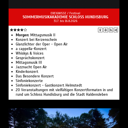
EREIGNISSE /
Festival
SOMMERMUSIKAKADEMIE SCHLOSS HUNDISBURG
31.7. bis 16.8.2026
Morgen:
Mittagsmusik II
Konzert bei Kerzenschein
Glanzlichter der Oper - Open Air
a cappella-Konzert
Whiskys & Voices
Gesprächskonzert
Mittagsmusik III
Jazznacht Open Air
Kinderkonzert
Das Besondere Konzert
Sinfoniekonzerte
Sinfoniekonzert - Gastkonzert Helmstedt
20 Veranstaltungen mit vielfältigen Konzertformaten in und
rund um Schloss Hundisburg und die Stadt Haldensleben