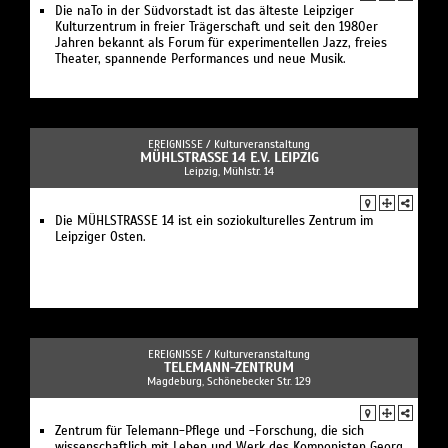
Die naTo in der Südvorstadt ist das älteste Leipziger
Kulturzentrum in freier Trägerschaft und seit den 1980er
Jahren bekannt als Forum für experimentellen Jazz, freies
Theater, spannende Performances und neue Musik.
EREIGNISSE /
Kulturveranstaltung
MÜHLSTRASSE 14 E.V. LEIPZIG
Leipzig, Mühlstr. 14
Die MÜHLSTRASSE 14 ist ein soziokulturelles Zentrum im
Leipziger Osten.
EREIGNISSE /
Kulturveranstaltung
TELEMANN-ZENTRUM
Magdeburg, Schönebecker Str. 129
Zentrum für Telemann-Pflege und -Forschung, die sich
wissenschaftlich mit Leben und Werk des Komponisten Georg