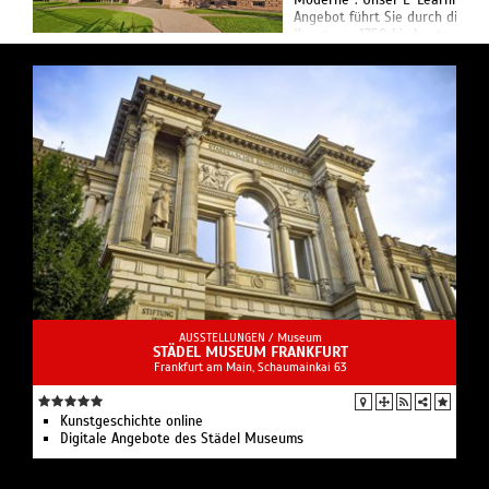
Moderne“: Unser E-Learning-
Angebot führt Sie durch die
Kunst von 1750 bis heute –
multimedial, unterhaltsam und
abwechslungsreich. Nominiert
f...
AUSSTELLUNGEN /
Museum
STÄDEL MUSEUM FRANKFURT
Frankfurt am Main, Schaumainkai 63
Kunstgeschichte online
Digitale Angebote des Städel Museums