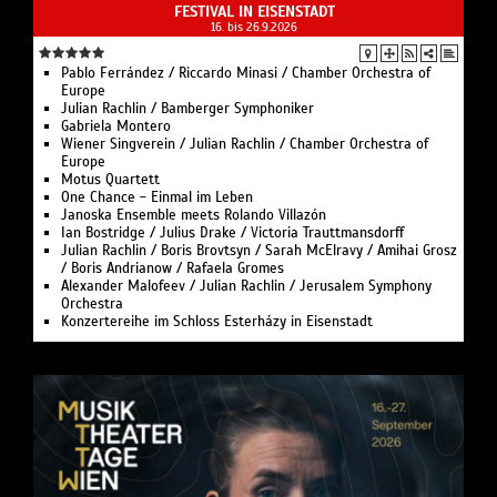
FESTIVAL IN EISENSTADT
16. bis 26.9.2026
Pablo Ferrández / Riccardo Minasi / Chamber Orchestra of
Europe
Julian Rachlin / Bamberger Symphoniker
Gabriela Montero
Wiener Singverein / Julian Rachlin / Chamber Orchestra of
Europe
Motus Quartett
One Chance - Einmal im Leben
Janoska Ensemble meets Rolando Villazón
Ian Bostridge / Julius Drake / Victoria Trauttmansdorff
Julian Rachlin / Boris Brovtsyn / Sarah McElravy / Amihai Grosz
/ Boris Andrianow / Rafaela Gromes
Alexander Malofeev / Julian Rachlin / Jerusalem Symphony
Orchestra
Konzertereihe im Schloss Esterházy in Eisenstadt