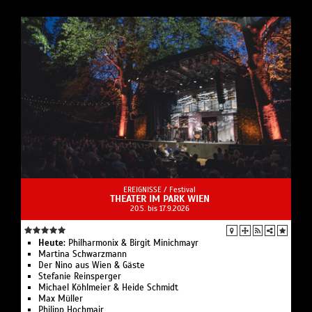
EREIGNISSE /
Festival
THEATER IM PARK WIEN
20.5. bis 17.9.2026
Heute:
Philharmonix & Birgit Minichmayr
Martina Schwarzmann
Der Nino aus Wien & Gäste
Stefanie Reinsperger
Michael Köhlmeier & Heide Schmidt
Max Müller
Philipp Hochmair