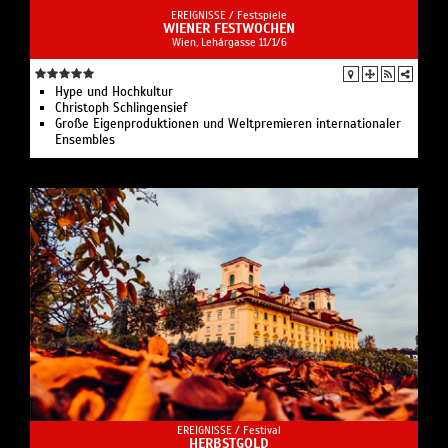
EREIGNISSE /
Festspiele
WIENER FESTWOCHEN
Wien, Lehárgasse 11/1/6
Hype und Hochkultur
Christoph Schlingensief
Große Eigenproduktionen und Weltpremieren internationaler
Ensembles
EREIGNISSE /
Festival
HERBSTGOLD