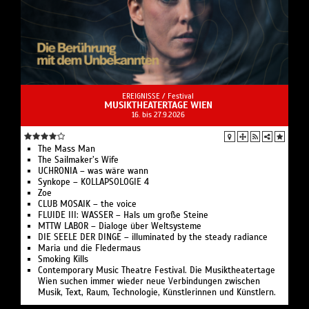
EREIGNISSE /
Festival
MUSIKTHEATERTAGE WIEN
16. bis 27.9.2026
The Mass Man
The Sailmaker’s Wife
UCHRONIA – was wäre wann
Synkope – KOLLAPSOLOGIE 4
Zoe
CLUB MOSAIK – the voice
FLUIDE III: WASSER – Hals um große Steine
MTTW LABOR – Dialoge über Weltsysteme
DIE SEELE DER DINGE – illuminated by the steady radiance
Maria und die Fledermaus
Smoking Kills
Contemporary Music Theatre Festival. Die Musiktheatertage
Wien suchen immer wieder neue Verbindungen zwischen
Musik, Text, Raum, Technologie, Künstlerinnen und Künstlern.