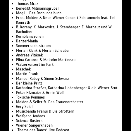
Thomas Mraz
Benedikt Mitmannsgruber
Mogli - Das Dschungelbuch
Ernst Molden & Neue Wiener Concert Schrammeln feat. Tini
Kainrath
B. Koreny, K. Markovics, J. Stemberger, E. Merhaut und W.
Bachofner
Kernölamazonen
DanzerMania
Sommernachts­traum
Florian Klenk & Florian Scheuba
Andreas Vitásek
Elina Garanca & Malcolm Martineau
Walzerkonzert im Park
Maschek
Martin Frank
Manuel Rubey & Simon Schwarz
Der kleine Prinz
Katharina Straßer, Katharina Hohenberger & die Wiener Brut
Peter Filzmaier & Armin Wolf
Toxische Pommes
Molden & Seiler ft. Das Frauenorchester
Gery Seidl
Musicbanda Franui & Die Strottern
Wolfgang Ambros
Science Busters
Wiener Sängerknaben
„Thema des Tages“ Live Podcast