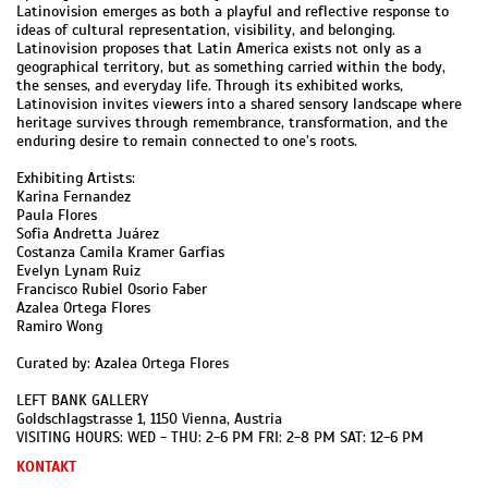
Latinovision emerges as both a playful and reflective response to
ideas of cultural representation, visibility, and belonging.
Latinovision proposes that Latin America exists not only as a
geographical territory, but as something carried within the body,
the senses, and everyday life. Through its exhibited works,
Latinovision invites viewers into a shared sensory landscape where
heritage survives through remembrance, transformation, and the
enduring desire to remain connected to one’s roots.
Exhibiting Artists:
Karina Fernandez
Paula Flores
Sofia Andretta Juárez
Costanza Camila Kramer Garfias
Evelyn Lynam Ruiz
Francisco Rubiel Osorio Faber
Azalea Ortega Flores
Ramiro Wong
Curated by: Azalea Ortega Flores
LEFT BANK GALLERY
Goldschlagstrasse 1, 1150 Vienna, Austria
VISITING HOURS: WED - THU: 2-6 PM FRI: 2-8 PM SAT: 12-6 PM
KONTAKT