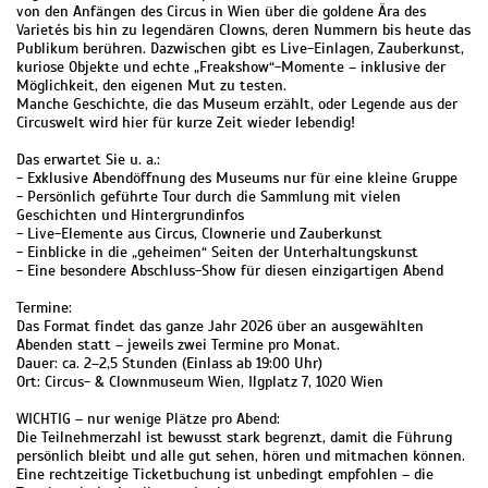
von den Anfängen des Circus in Wien über die goldene Ära des
Varietés bis hin zu legendären Clowns, deren Nummern bis heute das
Publikum berühren. Dazwischen gibt es Live-Einlagen, Zauberkunst,
kuriose Objekte und echte „Freakshow“-Momente – inklusive der
Möglichkeit, den eigenen Mut zu testen.
Manche Geschichte, die das Museum erzählt, oder Legende aus der
Circuswelt wird hier für kurze Zeit wieder lebendig!
Das erwartet Sie u. a.:
- Exklusive Abendöffnung des Museums nur für eine kleine Gruppe
- Persönlich geführte Tour durch die Sammlung mit vielen
Geschichten und Hintergrundinfos
- Live-Elemente aus Circus, Clownerie und Zauberkunst
- Einblicke in die „geheimen“ Seiten der Unterhaltungskunst
- Eine besondere Abschluss-Show für diesen einzigartigen Abend
Termine:
Das Format findet das ganze Jahr 2026 über an ausgewählten
Abenden statt – jeweils zwei Termine pro Monat.
Dauer: ca. 2–2,5 Stunden (Einlass ab 19:00 Uhr)
Ort: Circus- & Clownmuseum Wien, Ilgplatz 7, 1020 Wien
WICHTIG – nur wenige Plätze pro Abend:
Die Teilnehmerzahl ist bewusst stark begrenzt, damit die Führung
persönlich bleibt und alle gut sehen, hören und mitmachen können.
Eine rechtzeitige Ticketbuchung ist unbedingt empfohlen – die