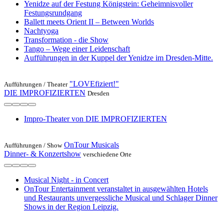
Yenidze auf der Festung Königstein: Geheimnisvoller
Festungsrundgang
Ballett meets Orient II – Between Worlds
Nachtyoga
Transformation - die Show
Tango – Wege einer Leidenschaft
Aufführungen in der Kuppel der Yenidze im Dresden-Mitte.
"LOVEfiziert!"
Aufführungen /
Theater
DIE IMPROFIZIERTEN
Dresden
Impro-Theater von DIE IMPROFIZIERTEN
OnTour Musicals
Aufführungen /
Show
Dinner- & Konzertshow
verschiedene Orte
Musical Night - in Concert
OnTour Entertainment veranstaltet in ausgewählten Hotels
und Restaurants unvergessliche Musical und Schlager Dinner
Shows in der Region Leipzig.