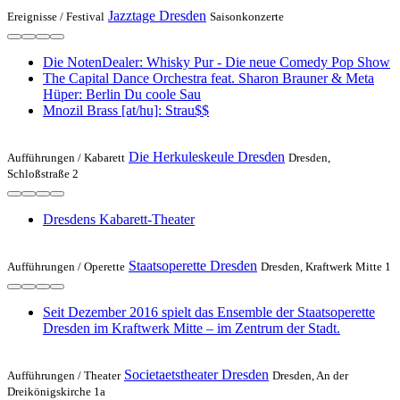
Jazztage Dresden
Ereignisse /
Festival
Saisonkonzerte
Die NotenDealer: Whisky Pur - Die neue Comedy Pop Show
The Capital Dance Orchestra feat. Sharon Brauner & Meta
Hüper: Berlin Du coole Sau
Mnozil Brass [at/hu]: Strau$$
Die Herkuleskeule Dresden
Aufführungen /
Kabarett
Dresden,
Schloßstraße 2
Dresdens Kabarett-Theater
Staatsoperette Dresden
Aufführungen /
Operette
Dresden, Kraftwerk Mitte 1
Seit Dezember 2016 spielt das Ensemble der Staatsoperette
Dresden im Kraftwerk Mitte – im Zentrum der Stadt.
Societaetstheater Dresden
Aufführungen /
Theater
Dresden, An der
Dreikönigskirche 1a