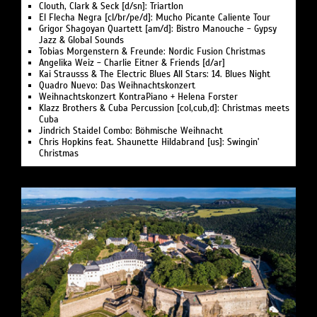
Clouth, Clark & Seck [d/sn]: Triartlon
El Flecha Negra [cl/br/pe/d]: Mucho Picante Caliente Tour
Grigor Shagoyan Quartett [am/d]: Bistro Manouche - Gypsy
Jazz & Global Sounds
Tobias Morgenstern & Freunde: Nordic Fusion Christmas
Angelika Weiz - Charlie Eitner & Friends [d/ar]
Kai Strausss & The Electric Blues All Stars: 14. Blues Night
Quadro Nuevo: Das Weihnachtskonzert
Weihnachtskonzert KontraPiano + Helena Forster
Klazz Brothers & Cuba Percussion [col,cub,d]: Christmas meets
Cuba
Jindrich Staidel Combo: Böhmische Weihnacht
Chris Hopkins feat. Shaunette Hildabrand [us]: Swingin'
Christmas