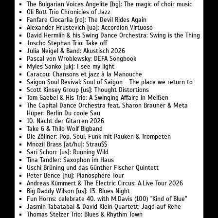
The Bulgarian Voices Angelite [bg]: The magic of choir music
Oli Bott Trio Chronicles of Jazz
Fanfare Ciocarlia [ro]: The Devil Rides Again
Alexander Hrustevich [ua]: Accordion Virtuoso
David Hermlin & his Swing Dance Orchestra: Swing is the Thing
Joscho Stephan Trio: Take off
Julia Neigel & Band: Akustisch 2026
Pascal von Wroblewsky: DEFA Songbook
Myles Sanko [uk]: I see my light
Caracou: Chansons et jazz à la Manouche
Saigon Soul Revival: Soul of Saigon - The place we return to
Scott Kinsey Group [us]: Thought Distortions
Tom Gaebel & His Trio: A Swinging Affaire in Meißen
The Capital Dance Orchestra feat. Sharon Brauner & Meta
Hüper: Berlin Du coole Sau
10. Nacht der Gitarren 2026
Take 6 & Thilo Wolf Bigband
Die Zöllner: Pop, Soul, Funk mit Pauken & Trompeten
Mnozil Brass [at/hu]: Strau$$
Sari Schorr [us]: Running Wild
Tina Tandler: Saxophon im Haus
Uschi Brüning und das Günther Fischer Quintett
Peter Bence [hu]: Pianosphere Tour
Andreas Kümmert & The Electric Circus: A.Live Tour 2026
Big Daddy Wilson [us]: 13. Blues Night
Fun Horns: celebrate 40. with M.Davis (100) "Kind of Blue"
Jasmin Tabatabai & David Klein Quartett: Jagd auf Rehe
Thomas Stelzer Trio: Blues & Rhythm Town