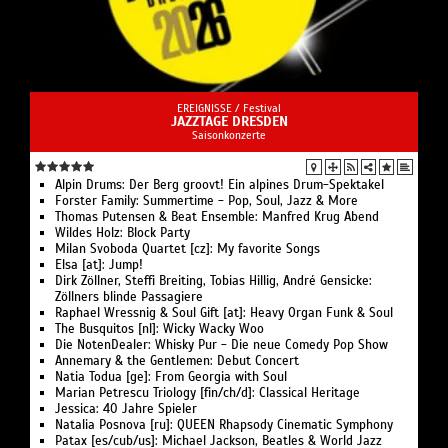
EREIGNISSE /
Festival
JAZZTAGE DRESDEN
Saisonkonzerte
Alpin Drums: Der Berg groovt! Ein alpines Drum-Spektakel
Forster Family: Summertime - Pop, Soul, Jazz & More
Thomas Putensen & Beat Ensemble: Manfred Krug Abend
Wildes Holz: Block Party
Milan Svoboda Quartet [cz]: My favorite Songs
Elsa [at]: Jump!
Dirk Zöllner, Steffi Breiting, Tobias Hillig, André Gensicke:
Zöllners blinde Passagiere
Raphael Wressnig & Soul Gift [at]: Heavy Organ Funk & Soul
The Busquitos [nl]: Wicky Wacky Woo
Die NotenDealer: Whisky Pur - Die neue Comedy Pop Show
Annemary & the Gentlemen: Debut Concert
Natia Todua [ge]: From Georgia with Soul
Marian Petrescu Triology [fin/ch/d]: Classical Heritage
Jessica: 40 Jahre Spieler
Natalia Posnova [ru]: QUEEN Rhapsody Cinematic Symphony
Patax [es/cub/us]: Michael Jackson, Beatles & World Jazz