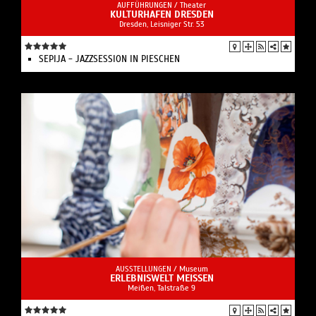
AUFFÜHRUNGEN /
Theater
KULTURHAFEN DRESDEN
Dresden, Leisniger Str. 53
SEPIJA - JAZZSESSION IN PIESCHEN
AUSSTELLUNGEN /
Museum
ERLEBNISWELT MEISSEN
Meißen, Talstraße 9